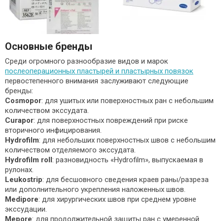
Основные бренды
Среди огромного разнообразие видов и марок
послеоперационных пластырей и пластырных повязок
первостепенного внимания заслуживают следующие
бренды:
Cosmopor
: для ушитых или поверхностных ран с небольшим
количеством экссудата.
Curapor
: для поверхностных повреждений при риске
вторичного инфицирования.
Hydrofilm
: для небольших поверхностных швов с небольшим
количеством отделяемого экссудата.
Hydrofilm roll
: разновидность «Hydrofilm», выпускаемая в
рулонах.
Leukostrip
: для бесшовного сведения краев раны/разреза
или дополнительного укрепления наложенных швов.
Medipore
: для хирургических швов при среднем уровне
экссудации.
Mepore
: для продолжительной защиты ран с умеренной