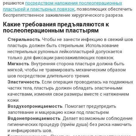
решаются
посредством наложения послеоперационных
пластырей и пластырных повязок
, позволяющих обеспечить
беспрепятственное заживление хирургического разреза.
Какие требования предъявляются к
послеоперационным пластырям
Стерильность
. Чтобы не занести инфекцию в свежий шов
пластырь должен быть стерильным. Использование
нестерильных рулонных лейкопластырей допускается
только для фиксации ранозаживляющих повязок.
Мягкость
. Внутренняя сторона пластыря должна быть
мягкой, чтобы не травмировать механическим образом
шов посредством длительного трения.
Эластичность
. Если операция проводилась на подвижных
частях тела, пластырь должен обладать эластичными
качествами, изменяя свои размеры вместе с натяжением
кожи.
Воздухопроницаемость
. Помогает предупредить
запотевание и мацерацию кожи под пластырем.
Водонепроницаемость
. Делает возможным соблюдение
гигиенических процедур (приём душа) без риска намочить
и инфицировать шов.