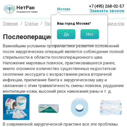
+7 (495) 268-02-57
НетРан
Москва
Заказать звонок
Медицинские товары
Главная
Статьи
Полезная информация
Пластыри и плас
Ваш город
Москва
?
Послеоперационный пластырь
Важнейшим условием профилактики развития осложнений
после хирургических операций является соблюдение полной
стерильности в области послеоперационного шва.
Наложение марлевых повязок, практиковавшееся ранее,
имело огромное количество существенных недостатков:
скопление экссудата с возрастанием риска вторичной
инфекции, прилипание бинта к хирургическому шву и
связанная с этим травматичность смены повязки, ухудшение
вентиляции кожи, высокий риск намокания раны и т. д.
В современной хирургической практике все эти проблемы