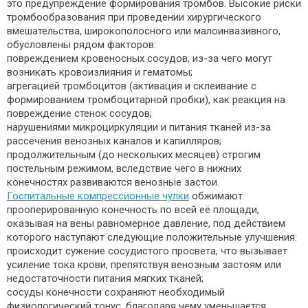
это предупреждение формирования тромбов. Высокие риски
тромбообразования при проведении хирургического
вмешательства, широкополосного или малоинвазивного,
обусловлены рядом факторов:
повреждением кровеносных сосудов, из-за чего могут
возникать кровоизлияния и гематомы;
агрегацией тромбоцитов (активация и склеивание с
формированием тромбоцитарной пробки), как реакция на
повреждение стенок сосудов;
нарушениями микроциркуляции и питания тканей из-за
рассечения венозных каналов и капилляров;
продолжительным (до нескольких месяцев) строгим
постельным режимом, вследствие чего в нижних
конечностях развиваются венозные застои.
Госпитальные компрессионные чулки
обжимают
прооперированную конечность по всей её площади,
оказывая на вены равномерное давление, под действием
которого наступают следующие положительные улучшения:
происходит сужение сосудистого просвета, что вызывает
усиление тока крови, препятствуя венозным застоям или
недостаточности питания мягких тканей;
сосуды конечности сохраняют необходимый
физиологический тонус, благодаря чему уменьшается