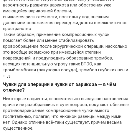
вероятность развития варикоза или обострения уже
имеющейся варикозной болезни;
снижается риск отёчности, поскольку под внешним
давлением осложняется переход жидкости в межклеточное
пространство.
Таким образом, применение компрессионных чулок
помогает более или менее стабилизировать
кровообращение после хирургической операции, насколько
это вообще возможно при имеющейся степени
повреждений, и предупредить образование тромбов,
несущих потенциальную угрозу таких ВТЭО, как
тромбоэмболия (закупорка сосуда), тромбоз глубоких вен и
т. д.
Чулки для операции и чулки от варикоза — в чём
отличие?
Некоторые пациенты, невнимательно выслушав наставления
врача и не разобравшись в сути вопроса, покупают обычные
противоварикозные компрессионные чулки вместо
госпитальных, полагая, что никакой разницы между ними
нет. Однако отличие всё-таки существует, причём весьма
существенное.