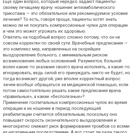
Ещё один вопрос, который нередко задают пациенты
своему лечащему врачу: ношение антиэмболического
трикотажа — это обязательное или рекомендуемое условие
лечения? То есть, говоря проще, пациенты хотят знать
можно ли не покупать компрессионные чулки для операции
и чем это может угрожать их здоровью.
Ответить на подобный вопрос сложно потому, что он не
совсем корректен по своей сути. Врачебные предписания —
это комплекс мер, направленных на скорейшее
выздоровление больного, с минимальным риском
возникновения любых осложнений. Разумеется, больной
волен какие-то указания своего врача исполнять, а какие-то
игнорировать, ведь силой его принуждать никто не будет, но
тогда возникает другой, уже вполне корректный вопрос:
зачем вообще обращаться за медицинской помощью, если
потом самостоятельно решать какие предписания врача
«правильные», а какие «бесполезные»?
Применение госпитальных компрессионных чулок во время
операции и их ношение в период последующей
реабилитации считается обязательным, поскольку оно
повышает скорость окончательного выздоровления и
многократно снижает риск формирования тромбов со всеми
их негативными последствиями. А вот стоит ли ради такого