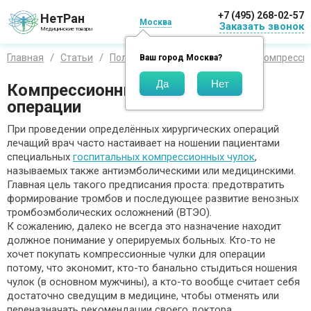
+7 (495) 268-02-57
НетРан
Москва
Заказать звонок
Медицинские товары
Главная
Статьи
Полезная информация
Все о компресси
Ваш город
Москва
?
Компрессионные чулки для
операции
При проведении определённых хирургических операций
лечащий врач часто настаивает на ношении пациентами
специальных
госпитальных компрессионных чулок
,
называемых также антиэмболическими или медицинскими.
Главная цель такого предписания проста: предотвратить
формирование тромбов и последующее развитие венозных
тромбоэмболических осложнений (ВТЭО).
К сожалению, далеко не всегда это назначение находит
должное понимание у оперируемых больных. Кто-то не
хочет покупать компрессионные чулки для операции
потому, что экономит, кто-то банально стыдиться ношения
чулок (в основном мужчины), а кто-то вообще считает себя
достаточно сведущим в медицине, чтобы отменять или
переназначать рекомендации своего доктора.