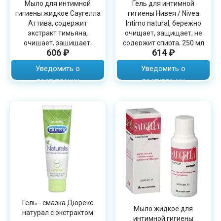
Мыло для интимной
Гель для интимной
гигиены жидкое Саугелла
гигиены Нивея / Nivea
Аттива, содержит
Intimo natural, бережно
экстракт тимьяна,
очищает, защищает, не
очищает, защищает,
содержит спирта, 250 мл
606 ₽
614 ₽
объем 250мл
Уведомить о
Уведомить о
поступлении
поступлении
Гель - смазка Дюрекс
Мыло жидкое для
натурал с экстрактом
интимной гигиены