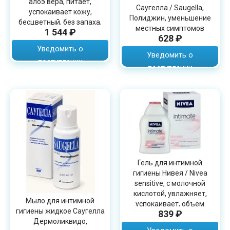
алоэ вера, питает,
Саугелла / Saugella,
успокаивает кожу,
Полиджин, уменьшение
бесцветный, без запаха,
местных симптомов
1 544 ₽
объем 100мл
628 ₽
менопаузы, 250мл
Уведомить о
Уведомить о
поступлении
поступлении
Гель для интимной
гигиены Нивея / Nivea
sensitive, с молочной
кислотой, увлажняет,
Мыло для интимной
успокаивает, объем
гигиены жидкое Саугелла
839 ₽
250мл
Дермоликвидо,