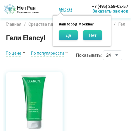
+7 (495) 268-02-57
НетРан
Москва
Заказать звонок
Медицинские товары
Гели
Главная
Средства гигиены
Бренды
Элансиль
Ваш город
Москва
?
Гели Elancyl
По цене
По популярности
Показывать: