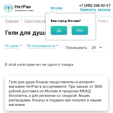
+7 (495) 268-02-57
НетРан
Москва
Заказать звонок
Медицинские товары
Гели дл
Главная
Средства гигиены
Бренды
Клоран
Ваш город
Москва
?
Гели для душа Клоран
По цене
По популярности
Показывать:
В этой категории нет ни одного товара.
Гели для душа Клоран представлены в интернет-
магазине НетРан в ассортименте. При заказе от 5000
рублей доставка по Москве в пределах МКАД
бесплатна, а для регионов со скидкой. Акции,
распродажи, бонусы и подарки при покупке в нашем
магазине.