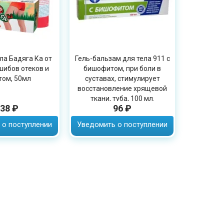
ла Бадяга Ка от
Гель-бальзам для тела 911 с
шибов отеков и
бишофитом, при боли в
том, 50мл
суставах, стимулирует
восстановление хрящевой
ткани, туба, 100 мл.
38 ₽
96 ₽
 о поступлении
Уведомить о поступлении