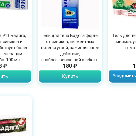
а 911 Бадяга,
Гель для тела Бадяга форте,
Гель для те
т синяков и
от синяков, пигментных
синяков, у
бствует более
пятен и угрей, заживляющее
гема
егенерации
действие,
ба, 100 мл.
слабосогревающий эффект,
8 ₽
180 ₽
1
75 мл
Уведомить
ить
Купить