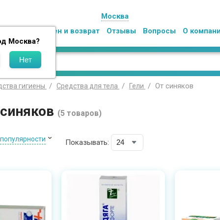
Москва
Оплата
Обмен и возврат
Отзывы
Вопросы
О компан
од
Москва
?
От синяков
дства гигиены
Средства для тела
Гели
 синяков
(5 товаров)
 популярности
Показывать: