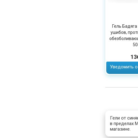
Гель Бадяга 
ушибов, прот
обезболиваю
50
13
Уведомить о
Гели от синя
в пределах М
магазине.