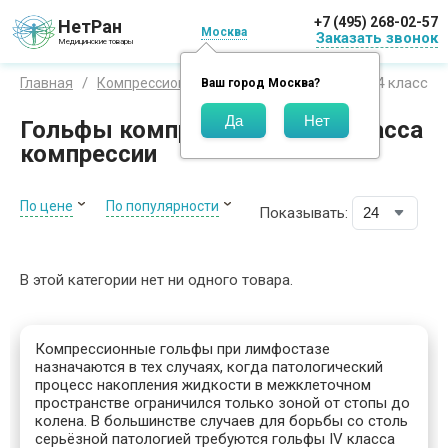
+7 (495) 268-02-57
НетРан
Москва
Заказать звонок
Медицинские товары
4 класс
Главная
Компрессионный трикотаж
Гольфы
Ваш город
Москва
?
Гольфы компрессионные 4 класса
компрессии
По цене
По популярности
Показывать:
В этой категории нет ни одного товара.
Компрессионные гольфы при лимфостазе
назначаются в тех случаях, когда патологический
процесс накопления жидкости в межклеточном
пространстве ограничился только зоной от стопы до
колена. В большинстве случаев для борьбы со столь
серьёзной патологией требуются гольфы IV класса