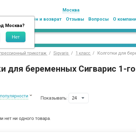
Москва
Оплата
Обмен и возврат
Отзывы
Вопросы
О компан
од
Москва
?
Колготки для бер
прессионный трикотаж
Sigvaris
1 класс
и для беременных Сигварис 1-г
 популярности
Показывать:
ии нет ни одного товара.