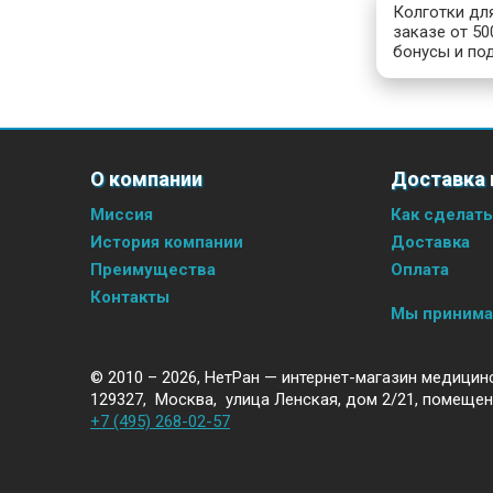
Колготки дл
заказе от 50
бонусы и под
О компании
Доставка 
Миссия
Как сделать
История компании
Доставка
Преимущества
Оплата
Контакты
Мы приним
© 2010 – 2026,
НетРан — интернет-магазин медицин
129327
,
Москва
,
улица Ленская, дом 2/21, помещен
+7 (495) 268-02-57