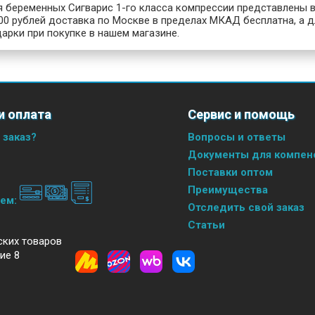
я беременных Сигварис 1-го класса компрессии представлены в
00 рублей доставка по Москве в пределах МКАД бесплатна, а д
арки при покупке в нашем магазине.
и оплата
Сервис и помощь
 заказ?
Вопросы и ответы
Документы для компенс
Поставки оптом
Преимущества
аем:
Отследить свой заказ
Статьи
ских товаров
ие 8