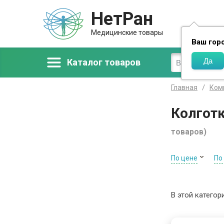
НетРан
Доставка
Медицинские товары
Ваш гор
Каталог товаров
Главная
Ком
Колготк
товаров)
По цене
По
В этой категор