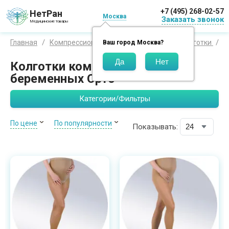
+7 (495) 268-02-57
НетРан
Москва
Заказать звонок
Медицинские товары
К
Главная
Компрессионный трикотаж
Orto
Колготки
Ваш город
Москва
?
Колготки компрессионные для
беременных Орто
Категории/Фильтры
По цене
По популярности
Показывать: