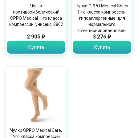
Чулки
Чулки OPPO Medical Sheer
противоэмболический
1-го класса компрессии,
OPPO Medical 1-го класса
гипоаллергенные, для
компрессии, унисекс, 2862
нормального
функционирования вен,
2 905 ₽
3 276 ₽
2858
Купить
Купить
Чулки OPPO Medical Care,
2-го класса компрессии,