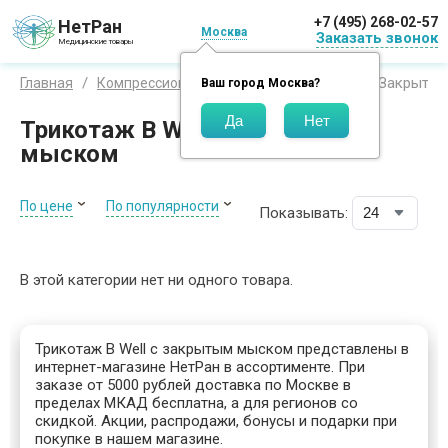
+7 (495) 268-02-57
НетРан
Москва
Заказать звонок
Медицинские товары
Закрытый
Главная
Компрессионный трикотаж
Би Велл
Ваш город
Москва
?
Трикотаж B Well с закрытым
мыском
По цене
По популярности
Показывать:
В этой категории нет ни одного товара.
Трикотаж B Well с закрытым мыском представлены в
интернет-магазине НетРан в ассортименте. При
заказе от 5000 рублей доставка по Москве в
пределах МКАД бесплатна, а для регионов со
скидкой. Акции, распродажи, бонусы и подарки при
покупке в нашем магазине.