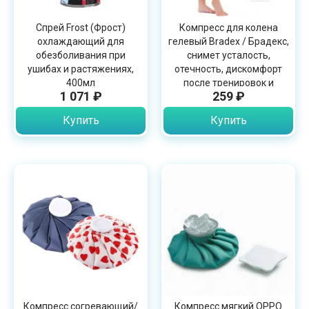
Спрей Frost (Фрост)
Компресс для колена
охлаждающий для
гелевый Bradex / Брадекс,
обезболивания при
снимет усталость,
ушибах и растяжениях,
отечность, дискомфорт
400мл
после тренировок и
1 071 ₽
259 ₽
ходьбе, KZ0251
Купить
Купить
Компресс согревающий/
Компресс мягкий OPPO