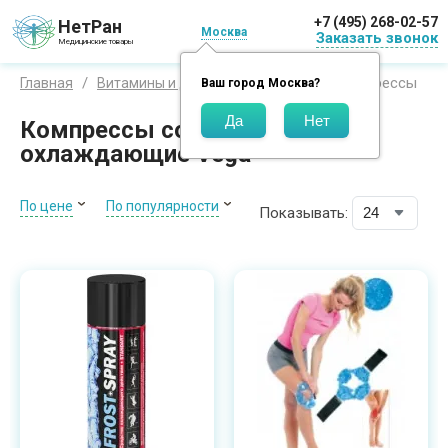
+7 (495) 268-02-57
НетРан
Москва
Заказать звонок
Медицинские товары
Компрессы
Главная
Витамины и добавки
Суставы
Ваш город
Москва
?
Компрессы согревающие или
охлаждающие Vega
По цене
По популярности
Показывать: