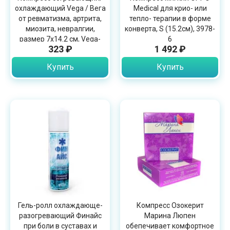
охлаждающий Vega / Вега
Medical для крио- или
от ревматизма, артрита,
тепло- терапии в форме
миозита, невралгии,
конверта, S (15.2см), 3978-
размер 7х14.2 см, Vega-
6
323 ₽
1 492 ₽
3005
Купить
Купить
Гель-ролл охлаждающе-
Компресс Озокерит
разогревающий Финайс
Марина Люпен
при боли в суставах и
обепечивает комфортное