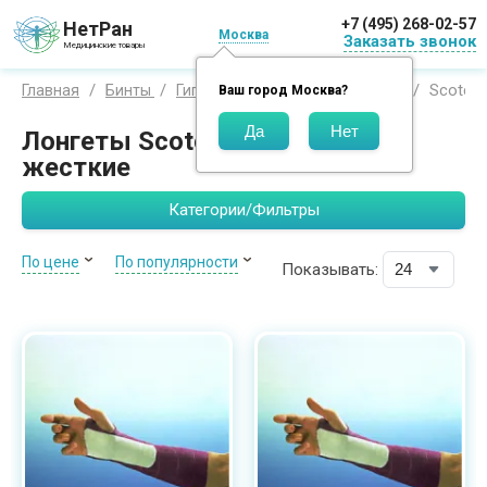
+7 (495) 268-02-57
НетРан
Москва
Заказать звонок
Медицинские товары
Scotchc
Главная
Бинты
Гипсы
3M
Скотчкаст плюс
Ваш город
Москва
?
Лонгеты Scotchcast Longuette
жесткие
Категории/Фильтры
По цене
По популярности
Показывать: