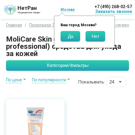
+7 (495) 268-02-57
НетРан
Москва
Заказать звонок
Медицинские товары
Главная
Прокладки, Пеленки, Подгузники
Уход и гигиена
Ваш город
Москва
?
MoliCare Skin (Menalind
professional) средства для ухода
за кожей
Категории/Фильтры
По цене
По популярности
Показывать: