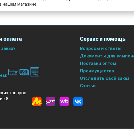
в нашем магазине.
и оплата
Сервис и помощь
 заказ?
Вопросы и ответы
Документы для компенс
Поставки оптом
Преимущества
аем:
Отследить свой заказ
Статьи
ских товаров
ие 8