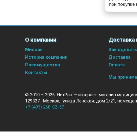
при покупке 
О компании
Доставка 
Миссия
Как сделать
История компании
Доставка
Преимущества
Оплата
Контакты
Мы приним
© 2010 – 2026,
НетРан — интернет-магазин медицин
129327
,
Москва
,
улица Ленская, дом 2/21, помещен
+7 (495) 268-02-57