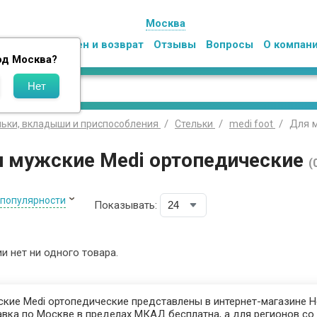
Москва
Оплата
Обмен и возврат
Отзывы
Вопросы
О компан
од
Москва
?
Для 
льки, вкладыши и приспособления
Стельки
medi foot
и мужские Medi ортопедические
(
 популярности
Показывать:
ии нет ни одного товара.
кие Medi ортопедические представлены в интернет-магазине Не
авка по Москве в пределах МКАД бесплатна, а для регионов со 