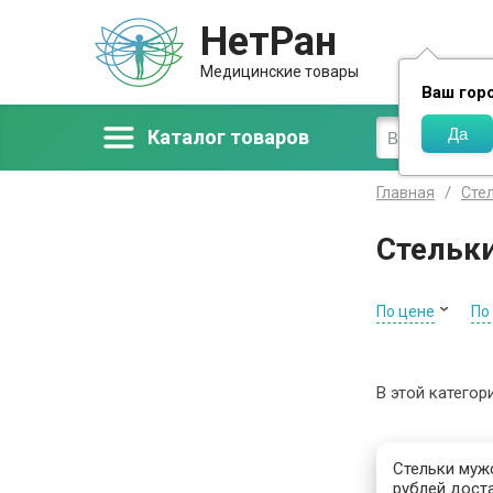
НетРан
Доставка
Медицинские товары
Ваш гор
Каталог товаров
Главная
Сте
Стельк
По цене
По
В этой категор
Стельки мужс
рублей дост