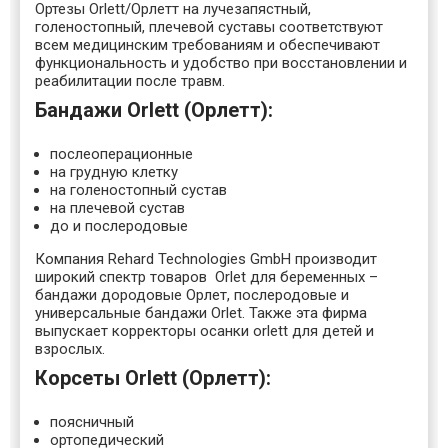
Ортезы Orlett/Орлетт на лучезапястный,
голеностопный, плечевой суставы соответствуют
всем медицинским требованиям и обеспечивают
функциональность и удобство при восстановлении и
реабилитации после травм.
Бандажи Orlett (Орлетт):
послеоперационные
на грудную клетку
на голеностопный сустав
на плечевой сустав
до и послеродовые
Компания Rehard Technologies GmbH производит
широкий спектр товаров Orlet для беременных –
бандажи дородовые Орлет, послеродовые и
универсальные бандажи Orlet. Также эта фирма
выпускает корректоры осанки orlett для детей и
взрослых.
Корсеты Orlett (Орлетт):
поясничный
ортопедический