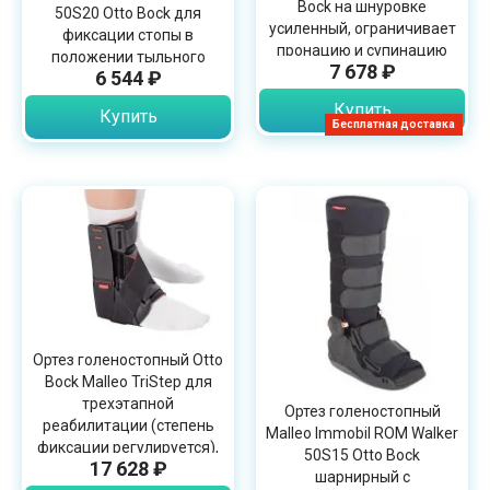
Bock на шнуровке
50S20 Otto Bock для
усиленный, ограничивает
фиксации стопы в
пронацию и супинацию
положении тыльного
7 678 ₽
6 544 ₽
сгибания
Купить
Купить
Бесплатная доставка
Ортез голеностопный Otto
Bock Malleo TriStep для
трехэтапной
Ортез голеностопный
реабилитации (степень
Malleo Immobil ROM Walker
фиксации регулируется),
50S15 Otto Bock
17 628 ₽
50S8
шарнирный с