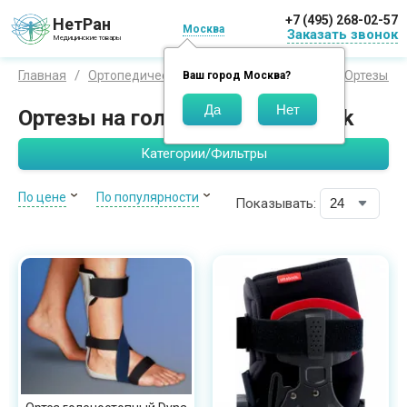
+7 (495) 268-02-57
НетРан
Москва
Заказать звонок
Медицинские товары
Главная
Ортопедические изделия
Отто Бокк
Ортезы
Ваш город
Москва
?
Ортезы на голеностоп Otto Bоck
Категории/Фильтры
По цене
По популярности
Показывать: