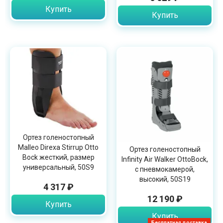
Купить
Купить
Ортез голеностопный
Malleo Direxa Stirrup Otto
Ортез голеностопный
Bock жесткий, размер
Infinity Air Walker OttoBock,
универсальный, 50S9
с пневмокамерой,
высокий, 50S19
4 317 ₽
12 190 ₽
Купить
Купить
Бесплатная доставка