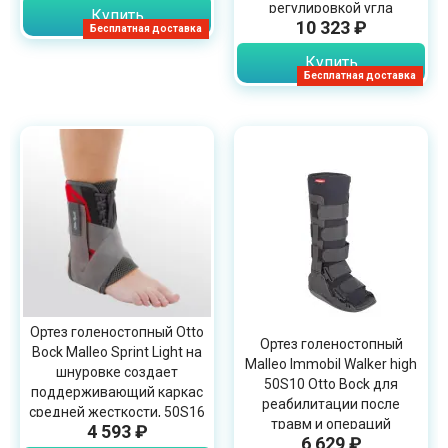
регулировкой угла
Купить
10 323 ₽
сгибания
Бесплатная доставка
Купить
Бесплатная доставка
Ортез голеностопный Otto
Ортез голеностопный
Bock Malleo Sprint Light на
Malleo Immobil Walker high
шнуровке создает
50S10 Otto Bock для
поддерживающий каркас
реабилитации после
средней жесткости, 50S16
травм и операций
4 593 ₽
6 629 ₽