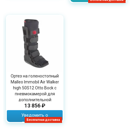
Ортез на голеностопный
Malleo Immobil Air Walker
high 50S12 Otto Bock с
пневмокамерой для
дополнительной
13 856 ₽
стабилизации
Уведомить о
Бесплатная доставка
поступлении