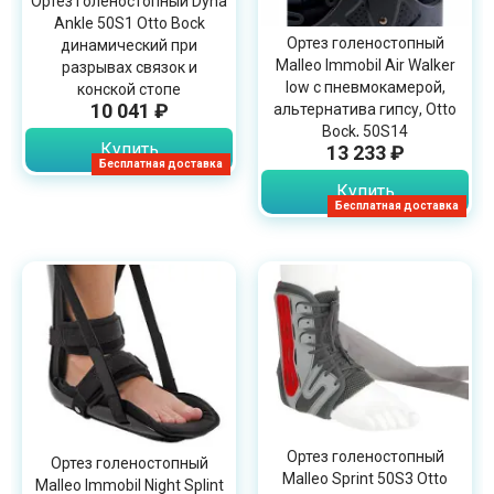
Ортез голеностопный Dyna
Ankle 50S1 Otto Bock
Ортез голеностопный
динамический при
Malleo Immobil Air Walker
разрывах связок и
low с пневмокамерой,
конской стопе
10 041 ₽
альтернатива гипсу, Otto
Bock, 50S14
Купить
13 233 ₽
Бесплатная доставка
Купить
Бесплатная доставка
Ортез голеностопный
Ортез голеностопный
Malleo Sprint 50S3 Otto
Malleo Immobil Night Splint