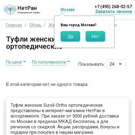
+7 (495) 268-02-57
НетРан
Москва
Заказать звонок
Медицинские товары
Sursil-Ortho
Главная
Обувь
Женская
Туфли
Ваш город
Москва
?
Туфли женские Sursil-Ortho
ортопедические
По цене
По популярности
Показывать:
В этой категории нет ни одного товара.
Туфли женские Sursil-Ortho ортопедические
представлены в интернет-магазине НетРан в
ассортименте. При заказе от 5000 рублей доставка
по Москве в пределах МКАД бесплатна, а для
регионов со скидкой. Акции, распродажи, бонусы и
подарки при покупке в нашем магазине.