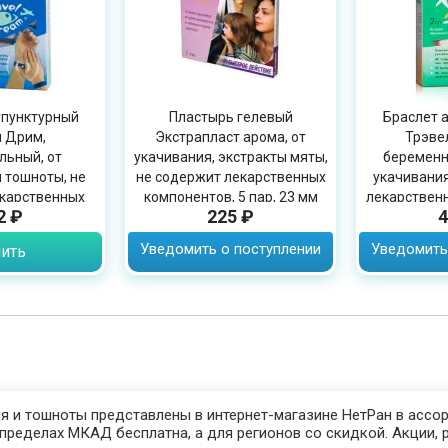
упунктурный
Пластырь гелевый
Браслет 
 Дрим,
Экстрапласт арома, от
Трэве
льный, от
укачивания, экстракты мяты,
беременн
 тошноты, не
не содержит лекарственных
укачивания
карственных
компонентов, 5 пар, 23 мм
лекарственн
2 ₽
225 ₽
4
в уп. 2 шт
Уведомить о поступлении
Уведомить
ить
я и тошноты представлены в интернет-магазине НетРан в ассор
пределах МКАД бесплатна, а для регионов со скидкой. Акции, 