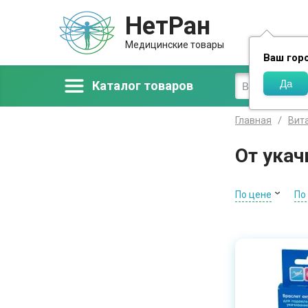
НетРан
Доставка
Медицинские товары
Ваш гор
Каталог товаров
Главная
Вит
От ука
По цене
По