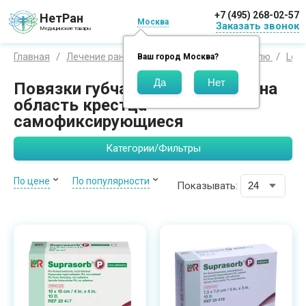
+7 (495) 268-02-57
НетРан
Москва
Заказать звонок
Медицинские товары
Главная
Лечение ран
Средства по производителю
Loh
Ваш город
Москва
?
Повязки губчатые Suprasorb P на
область крестца
самофиксирующиеся
Категории/Фильтры
По цене
По популярности
Показывать: