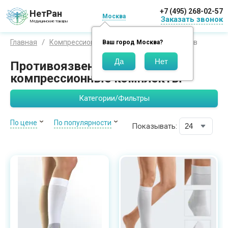
+7 (495) 268-02-57
НетРан
Москва
Заказать звонок
Медицинские товары
Лечение язв
Главная
Компрессионный трикотаж
Ваш город
Москва
?
Противоязвенные
компрессионные комплекты
Категории/Фильтры
По цене
По популярности
Показывать: