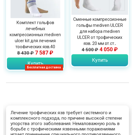
Сменные компрессионные
Комплект гольфов
гольфы mediven ULCER
лечебных
для набора mediven
компрессионных mediven
ULCER от трофических
ulcer kit для лечения
язв, 20 мм рт.ст.,
трофических язв,40
4 050 ₽
4 500 ₽
UKNRP/UKNRS
7 587 ₽
(20+20)мм рт.ст., UKNP-C,
8 430 ₽
UKNP-O, UKNS-C, UKNS-O
Купить
Купить
Бесплатная доставка
Лечение трофических язв требует системного и
комплексного подхода, по причине высокой степени
упорства этого заболевания. Немаловажную роль в
борьбе с трофическими язвенными поражениями
играет применение специального противоязвенного