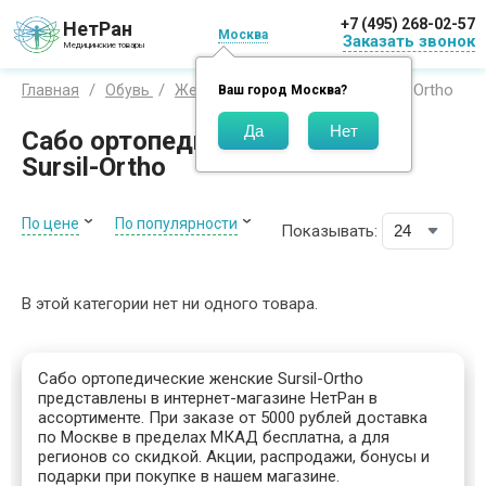
+7 (495) 268-02-57
НетРан
Москва
Заказать звонок
Медицинские товары
Сабо Sursil-Ortho
Главная
Обувь
Женская
Сабо
Ваш город
Москва
?
Сабо ортопедические женские
Sursil-Ortho
По цене
По популярности
Показывать:
В этой категории нет ни одного товара.
Сабо ортопедические женские Sursil-Ortho
представлены в интернет-магазине НетРан в
ассортименте. При заказе от 5000 рублей доставка
по Москве в пределах МКАД бесплатна, а для
регионов со скидкой. Акции, распродажи, бонусы и
подарки при покупке в нашем магазине.