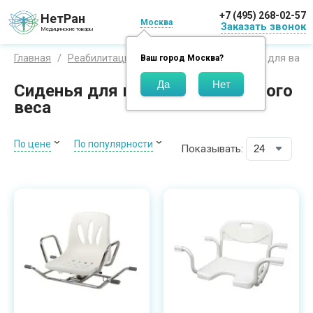
+7 (495) 268-02-57
НетРан
Москва
Заказать звонок
Медицинские товары
Сиденья для ванн
Главная
Реабилитация
Для ванной
Ваш город
Москва
?
Сиденья для ванны для большого
веса
По цене
По популярности
Показывать: