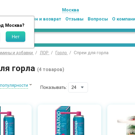
Москва
Оплата
Обмен и возврат
Отзывы
Вопросы
О компан
од
Москва
?
Спреи для горла
амины и добавки
ЛОР
Горло
для горла
(4 товаров)
 популярности
Показывать: