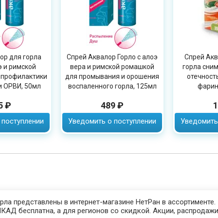
ор для горла
Спрей Аквалор Горло с алоэ
Спрей Акв
э и римской
вера и римской ромашкой
горла сним
 профилактики
для промывания и орошения
отечность
и ОРВИ, 50мл
воспаленного горла, 125мл
фарин
5 ₽
489 ₽
1
 поступлении
Уведомить о поступлении
Уведомить
рла представлены в интернет-магазине НетРан в ассортименте.
КАД бесплатна, а для регионов со скидкой. Акции, распродажи