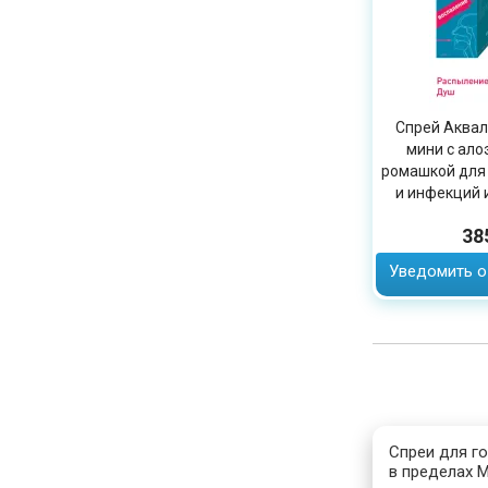
Спрей Аквал
мини с ало
ромашкой для
и инфекций 
38
Уведомить о
Спреи для го
в пределах М