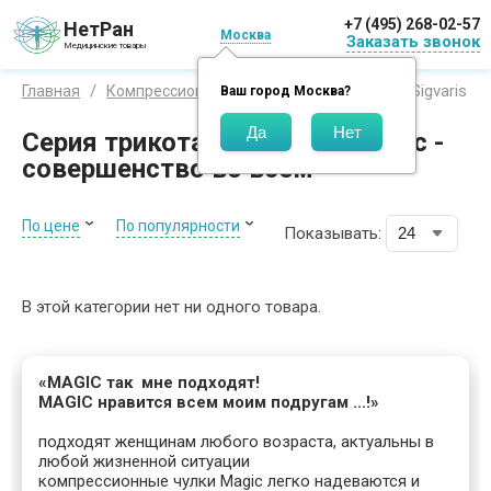
+7 (495) 268-02-57
НетРан
Москва
Заказать звонок
Медицинские товары
Sigvaris M
Главная
Компрессионный трикотаж
Sigvaris
Ваш город
Москва
?
Серия трикотажа Sigvaris Magic -
совершенство во всем
По цене
По популярности
Показывать:
В этой категории нет ни одного товара.
«MAGIC так мне подходят!
MAGIC нравится всем моим подругам ...!»
подходят женщинам любого возраста, актуальны в
любой жизненной ситуации
компрессионные чулки Magic легко надеваются и