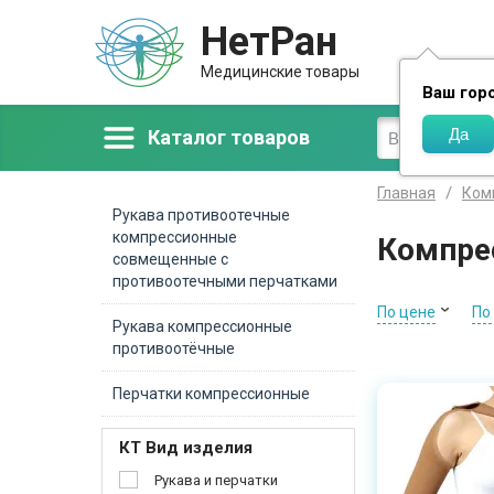
НетРан
Доставка
Медицинские товары
Ваш гор
Каталог товаров
Главная
Ком
Рукава противоотечные
компрессионные
Компре
совмещенные с
противоотечными перчатками
По цене
По
Рукава компрессионные
противоотёчные
Перчатки компрессионные
КТ Вид изделия
Рукава и перчатки