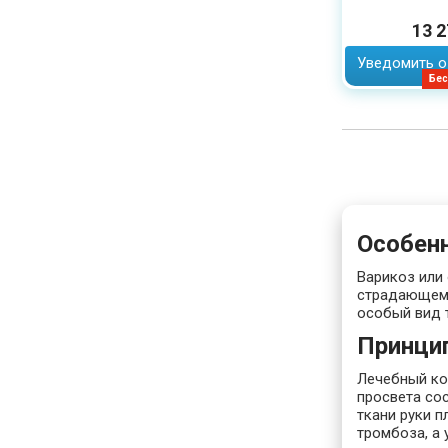
13 2
Уведомить о
Бес
Особен
Варикоз или
страдающему
особый вид 
Принци
Лечебный ко
просвета сос
ткани руки 
тромбоза, а