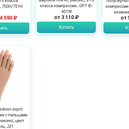
широкое плечо, унисекс, 2-го
го класса
полуперчатк
класса компрессии , OPT ID-
, 750H/751H
компрессии
401W
резинке
от 3 110 ₽
4 590 ₽
от 
Купить
К
ить
diven esprit
ая с пальцами
унисекс, цвет
ль, J21