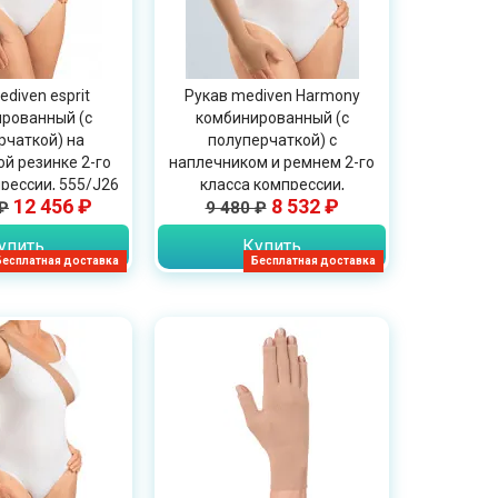
diven esprit
Рукав mediven Harmony
рованный (с
комбинированный (с
рчаткой) на
полуперчаткой) с
й резинке 2-го
наплечником и ремнем 2-го
рессии, 555/J26
класса компрессии,
12 456 ₽
8 532 ₽
₽
9 480 ₽
744H/745H
упить
Купить
Бесплатная доставка
Бесплатная доставка