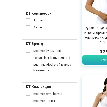
КТ Компрессия
1 класс
2 класс
Рукав Тонус Э
и полуперчатк
компрессии, ц
0403-
КТ Бренд
Mediven (Медивен)
3 3
Tonus Elast (Тонус Эласт)
Куп
Luomma Idealista (Луомма
Идеалиста)
КТ Коллекции
mediven Armsleeves
mediven ESPRIT