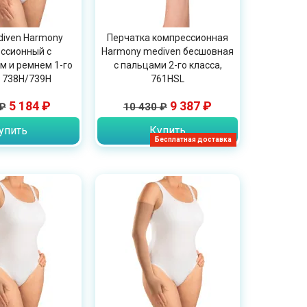
diven Harmony
Перчатка компрессионная
ссионный с
Harmony mediven бесшовная
м и ремнем 1-го
с пальцами 2-го класса,
, 738H/739H
761HSL
5 184 ₽
9 387 ₽
 ₽
10 430 ₽
упить
Купить
Бесплатная доставка