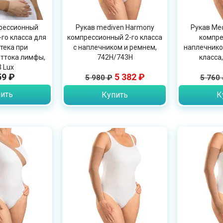
рессионный
Рукав mediven Harmony
Рукав Me
-го класса для
компрессионный 2-го класса
компре
тека при
с наплечником и ремнем,
наплечнико
ттока лимфы,
742H/743H
класса
 Lux
59 ₽
5 382 ₽
5 980 ₽
5 760
ить
Купить
К