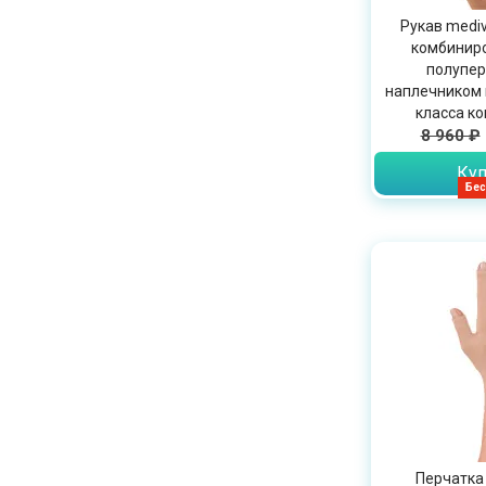
Рукав medi
комбиниро
полупер
наплечником 
класса ко
карамель,
8 960 ₽
Куп
Бес
Перчатка