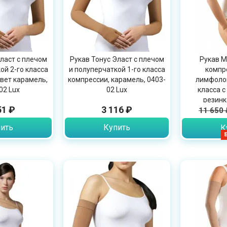
ласт с плечом
Рукав Тонус Эласт с плечом
Рукав Me
ой 2-го класса
и полуперчаткой 1-го класса
компр
вет карамель,
компрессии, карамель, 0403-
лимфолог
02 Lux
02 Lux
класса с
резинк
51 ₽
3 116 ₽
11 650 
ить
Купить
К