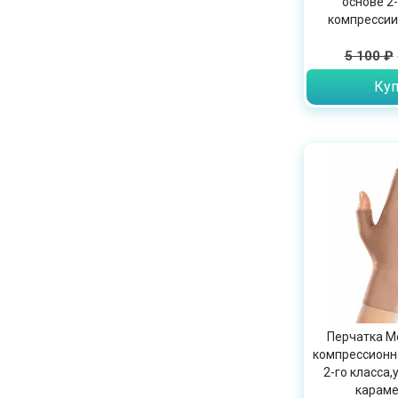
основе 2-
компрессии
5 100 ₽
Куп
Перчатка Me
компрессионн
2-го класса,
караме