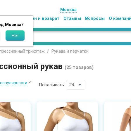
Москва
Оплата
Обмен и возврат
Отзывы
Вопросы
О компан
од
Москва
?
Рукава и перчатки
прессионный трикотаж
ссионный рукав
(25 товаров)
 популярности
Показывать: