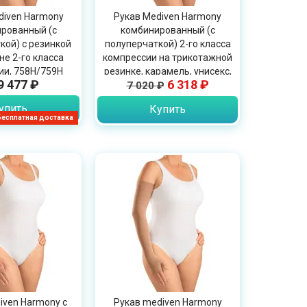
diven Harmony
Рукав Mediven Harmony
рованный (с
комбинированный (с
кой) с резинкой
полуперчаткой) 2-го класса
не 2-го класса
компрессии на трикотажной
ии, 758H/759H
резинке, карамель, унисекс,
9 477 ₽
6 318 ₽
7 020 ₽
736H/737H
упить
Купить
Бесплатная доставка
iven Harmony с
Рукав mediven Harmony