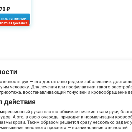
70 ₽
 поступлении
платная доставка
ности
 отёчность рук — это достаточно редкое заболевание, достав
 им человеку. Для лечения или профилактики такого расстрой
трикотажа, восстанавливающий тонус вен и кровообращение ве
п действия
мпрессионный рукав плотно обжимает мягкие ткани руки, благ
удов. А это, в свою очередь, приводит к нормализации кровоо
плазмы крови. Таким образом решается сразу несколько задач:
 уменьшение венозного просвета — возникновение отёчностей.