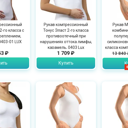
рессионный
Рукав компрессионный
Рукав Me
2-го класса с
Тонус Эласт 2-го класса
комбини
реплением,
противоотечный при
полупе
0403-01 LUX
нарушениях оттока лимфы,
силиконово
карамель, 0403 Lux
класса комп
53 ₽
1 709 ₽
13 840 
ить
Купить
К