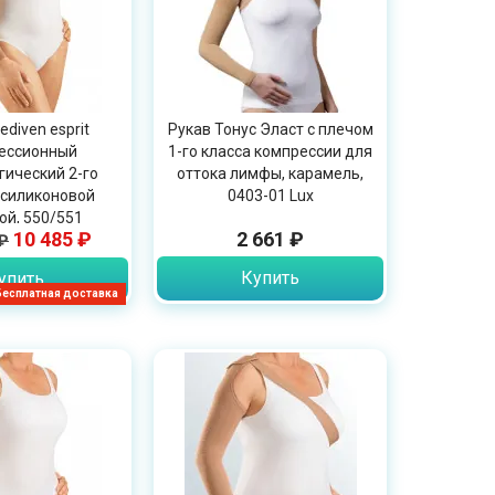
diven esprit
Рукав Тонус Эласт с плечом
ессионный
1-го класса компрессии для
ический 2-го
оттока лимфы, карамель,
 силиконовой
0403-01 Lux
ой, 550/551
10 485 ₽
2 661 ₽
₽
Купить
упить
Бесплатная доставка