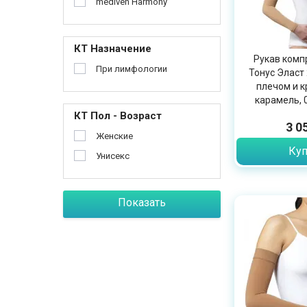
mediven Harmony
КТ Назначение
Рукав комп
При лимфологии
Тонус Эласт 
плечом и к
карамель, 
КТ Пол - Возраст
3 0
Женские
Куп
Унисекс
Показать