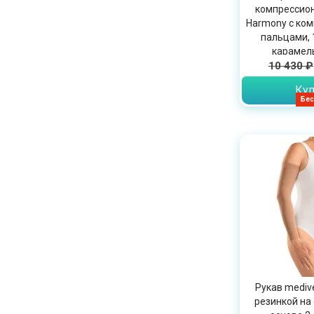
компрессион
Harmony с ко
пальцами, 1
карамель
10 430 ₽
Куп
Бес
Рукав mediv
резинкой на