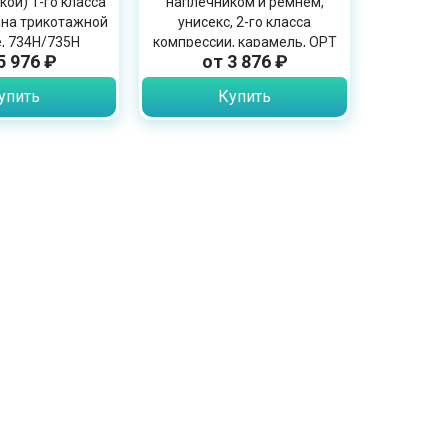
ой) 1-го класса
наплечником и ремнем,
 на трикотажной
унисекс, 2-го класса
, 734H/735H
компрессии, карамель, OPT
5 976 ₽
от 3 876 ₽
ID-402
упить
Купить