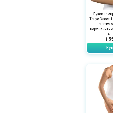
Рукав комп
Тонус Эласт 1
снятия о
нарушениях о
0403
1 5
Куп