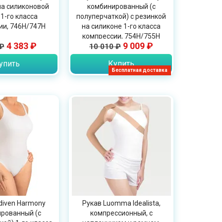
на силиконовой
комбинированный (с
1-го класса
полуперчаткой) с резинкой
ии, 746H/747H
на силиконе 1-го класса
компрессии, 754H/755H
4 383 ₽
9 009 ₽
 ₽
10 010 ₽
упить
Купить
Бесплатная доставка
diven Harmony
Рукав Luomma Idealista,
рованный (с
компрессионный, с