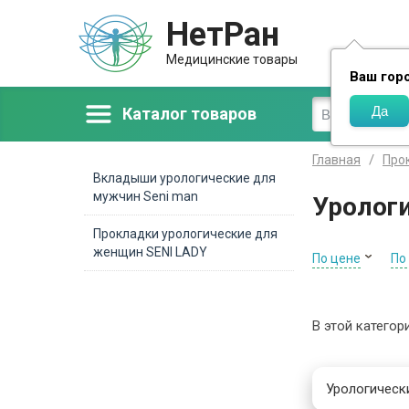
НетРан
Доставка
Медицинские товары
Ваш гор
Каталог товаров
Главная
Прок
Вкладыши урологические для
мужчин Seni man
Урологи
Прокладки урологические для
женщин SENI LADY
По цене
По
В этой категор
Урологическ