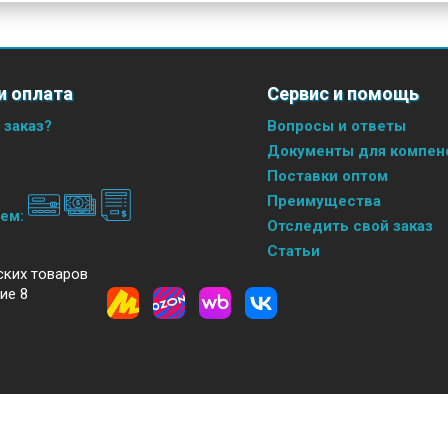
и оплата
Сервис и помощь
 заказ?
Вопросы и ответы
Документы для компенс
Поставки оптом
Преимущества
аем:
Отследить свой заказ
Статьи
ских товаров
ие 8