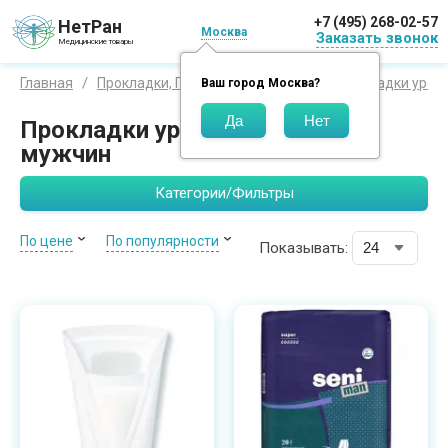
+7 (495) 268-02-57
НетРан
Москва
Заказать звонок
Медицинские товары
Главная
Прокладки, Пеленки, Подгузники
Прокладки урол
Ваш город
Москва
?
Прокладки урологические для
мужчин
Категории/Фильтры
По цене
По популярности
Показывать: