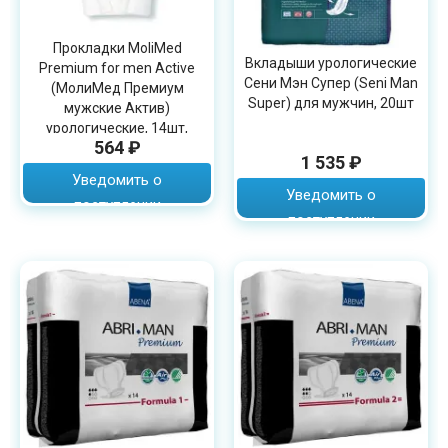
Прокладки MoliMed
Вкладыши урологические
Premium for men Active
Сени Мэн Супер (Seni Man
(МолиМед Премиум
Super) для мужчин, 20шт
мужские Актив)
урологические, 14шт,
564 ₽
168600
1 535 ₽
Уведомить о
Уведомить о
поступлении
поступлении