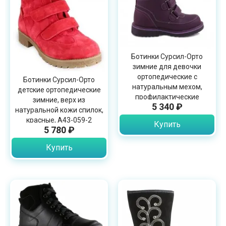
Ботинки Сурсил-Орто
зимние для девочки
ортопедические с
Ботинки Сурсил-Орто
натуральным мехом,
детские ортопедические
профилактические
зимние, верх из
5 340 ₽
фиолетовые, A45-014
натуральной кожи спилок,
красные, A43-059-2
Купить
5 780 ₽
Купить