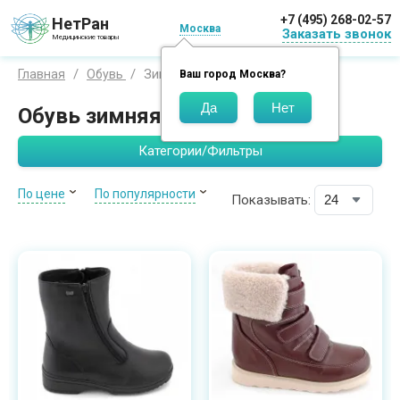
+7 (495) 268-02-57
НетРан
Москва
Заказать звонок
Медицинские товары
Зимняя обувь
Главная
Обувь
Ваш город
Москва
?
Обувь зимняя ортопедическая
Категории/Фильтры
По цене
По популярности
Показывать: