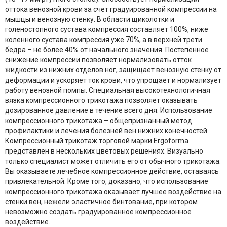
оттока венозной крови за счет градуированной компрессии на
мышцы и венозную стенку. В области щиколотки и
голеностопного сустава компрессия составляет 100%, ниже
коленного сустава компрессия уже 70%, а в верхней трети
бедра – не более 40% от начального значения. Постепенное
снижение компрессии позволяет нормализовать отток
жидкости из нижних отделов ног, защищает венозную стенку от
деформации и ускоряет ток крови, что упрощает и нормализует
работу венозной помпы. Специальная высокотехнологичная
вязка компрессионного трикотажа позволяет оказывать
дозированное давление в течение всего дня. Использование
компрессионного трикотажа – общепризнанный метод
профилактики и лечения болезней вен нижних конечностей.
Компрессионный трикотаж торговой марки Ergoforma
представлен в нескольких цветовых решениях. Визуально
только специалист может отличить его от обычного трикотажа.
Вы оказываете лечебное компрессионное действие, оставаясь
привлекательной. Кроме того, доказано, что использование
компрессионного трикотажа оказывает лучшее воздействие на
стенки вен, нежели эластичное бинтование, при котором
невозможно создать градуированное компрессионное
воздействие.