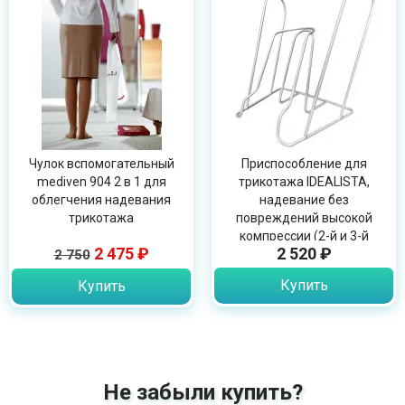
Чулок вспомогательный
Приспособление для
mediven 904 2 в 1 для
трикотажа IDEALISTA,
облегчения надевания
надевание без
трикотажа
повреждений высокой
компрессии (2-й и 3-й
2 475 ₽
2 520 ₽
2 750
классы), OPT ID-01
Купить
Купить
Не забыли купить?