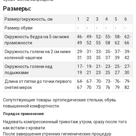
Размеры:
Размер/окружность, см
1
2
3
4
5
6
Размер обуви
-
-
-
-
-
-
Окружность бедра на 5 см ниже
46-
49-
52-
55-
58-
62-
промежности
49
52
55
58
62
66
Окружность голени на 2 см ниже
29-
31-
33-
35-
37-
39-
коленной чашечки
31
33
35
37
39
42
Окружность голени над
17-
19-
21-
23-
25-
27-
лодыжками
19
21
23
25
27
30
Длина от пятки до точки первого
64-
67-
70-
73-
76-
79-
снятия мерок
67
70
73
76
79
82
Сопутствующие товары: ортопедические стельки, обувь
повышенной комфортности.
Порядок применения:
Надевать компрессионный трикотаж утром, сразу после того
как встали с кровати.
После завершения утренних гигиенических процедур