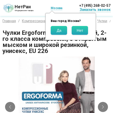
+7 (495) 268-02-57
НетРан
Москва
Заказать звонок
Медицинские товары
Главная
Компрессионный трикотаж
Ergoforma
Чулки
Ваш город
Москва
?
Чулки Ergoforma с микрофиброй, 2-
го класса компрессии, с открытым
мыском и широкой резинкой,
унисекс, EU 226