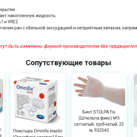
окрытии
ает накопленную жидкость
1 и VRE2
лечения ран с обильной экссудацией и неприятным запахом, наприм
могут быть изменены фирмой-производителем без предварите
Сопутствующие товары
Бинт STÜLPA Fix
(Штюльпа фикс) №3
сетчатый, трубчатый, 25
c
м, 932543
Пластырь Omnifix elastic
я