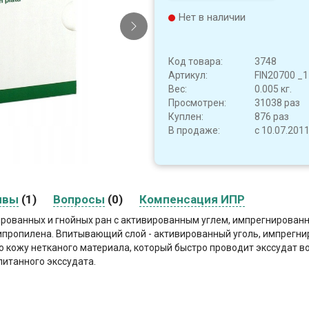
Нет в наличии
Код товара:
3748
Артикул:
FIN20700 _1
Вес:
0.005 кг.
Просмотрен:
31038 раз
Куплен:
876 раз
В продаже:
с 10.07.201
ывы
(1)
Вопросы
(0)
Компенсация ИПР
ованных и гнойных ран с активированным углем, импрегнированна
ипропилена. Впитывающий слой - активированный уголь, импрегни
кожу нетканого материала, который быстро проводит экссудат во
итанного экссудата.