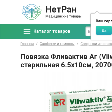
НетРан
Доставка
Медицинские товары
Ваш гор
Каталог товаров
Главная
Салфетки и тампоны
Салфетки и повяз
Повязка Фливактив Аг (Vli
стерильная 6.5х10см, 2070