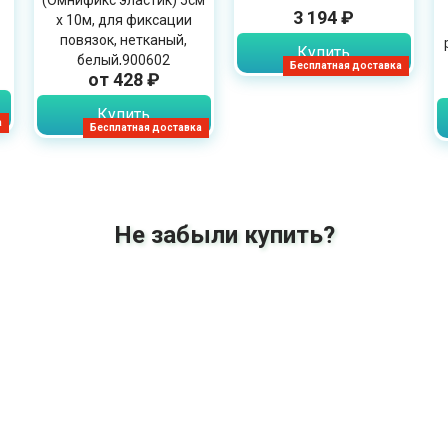
(Омнификс эластик) 5см
3 194 ₽
х 10м, для фиксации
повязок, нетканый,
Купить
белый,900602
Бесплатная доставка
от 428 ₽
Купить
а
Бесплатная доставка
Не забыли купить?