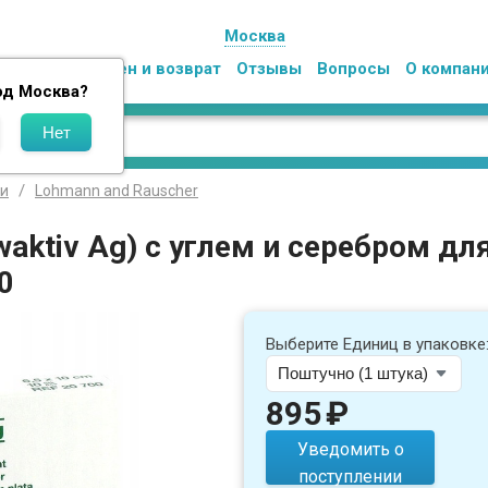
Москва
Оплата
Обмен и возврат
Отзывы
Вопросы
О компан
од
Москва
?
ки
Lohmann and Rauscher
waktiv Ag) с углем и серебром д
0
Выберите Единиц в упаковке
895
₽
Уведомить о
поступлении