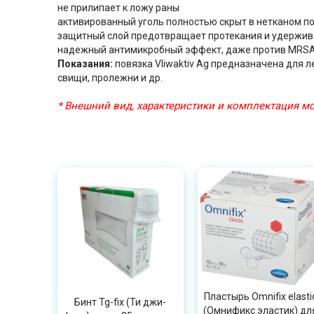
не прилипает к ложу раны
активированный уголь полностью скрыт в нетканом п
защитный слой предотвращает протекания и удержив
надежный антимикробный эффект, даже против MRSA
Показания:
повязка Vliwaktiv Ag предназначена для 
свищи, пролежни и др.
* Внешний вид, характеристики и комплектация 
Пластырь Omnifix elasti
Бинт Tg-fix (Ти джи-
(Омнификс эластик) дл