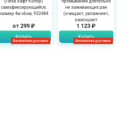
(Пеха Хафт Колор)
промывания длительно
самофиксирующийся,
не заживающих ран
размер 4м х6см, 932484
(очищает, увлажняет,
разрушает
от 299 ₽
1 123 ₽
биологическую пленку),
350мл
Купить
Купить
Бесплатная доставка
Бесплатная доставка