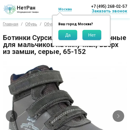
+7 (495) 268-02-57
НетРан
Москва
Заказать звонок
Медицинские товары
Главная
Обувь
Обувь для детей
Sursil-Ortho
Ваш город
Москва
?
Ботинки Сурсил-Орто демисезонные
для мальчиков на липучках, вверх
из замши, серые, 65-152