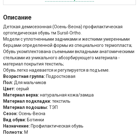
Описание
Детская демисезонная (Осень-Весна) профилактическая
ортопедическая обувь тм Sursil-Ortho.
Модели с уплотненными задниками и жесткими умеренными
берцами определенной формы из специального термопласта;
Обувь укомплектована съемными вкладными анатомическими
стельками из уникального абсорбирующего материала -
материал покрытия текстиль;
Обувь легко надевается и регулируется в подъеме.
Возрастная группа:
Подростковая
Пол:
Для мальчиков
Цвет:
серый
Материал верха:
натуральная кожа/замша
Материал подкладки:
текстиль
Материал подошвы:
ТЭП
Сезон:
Осень-Весна
Вид обуви:
Ботинки
Назначение:
Профилактическая обувь
Полнота:
M