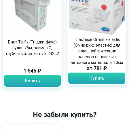
Пластырь Omnifix elastic
Бинт Tg-fix (Ти джи-фикс)
(Омнификс эластик) для
рулон 25м, размер C,
сплошной фиксации
трубчатый, сетчатый, 24252
раневых повязок из
нетканого материала, 10см
от 791 ₽
х 10м, 900603
1 545 ₽
Купить
Купить
Не забыли купить?