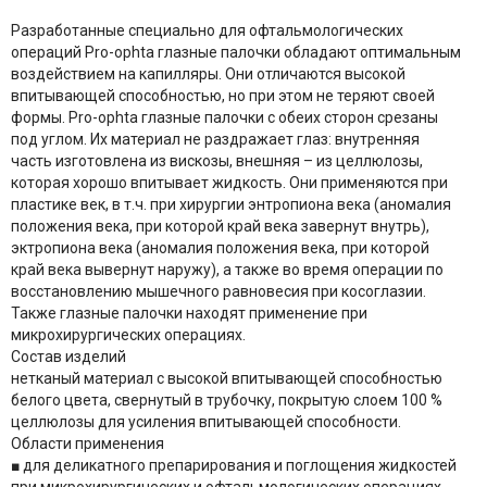
Разработанные специально для офтальмологических
операций Pro-ophta глазные палочки обладают оптимальным
воздействием на капилляры. Они отличаются высокой
впитывающей способностью, но при этом не теряют своей
формы. Pro-ophta глазные палочки с обеих сторон срезаны
под углом. Их материал не раздражает глаз: внутренняя
часть изготовлена из вискозы, внешняя – из целлюлозы,
которая хорошо впитывает жидкость. Они применяются при
пластике век, в т.ч. при хирургии энтропиона века (аномалия
положения века, при которой край века завернут внутрь),
эктропиона века (аномалия положения века, при которой
край века вывернут наружу), а также во время операции по
восстановлению мышечного равновесия при косоглазии.
Также глазные палочки находят применение при
микрохирургических операциях.
Состав изделий
нетканый материал с высокой впитывающей способностью
белого цвета, свернутый в трубочку, покрытую слоем 100 %
целлюлозы для усиления впитывающей способности.
Области применения
■ для деликатного препарирования и поглощения жидкостей