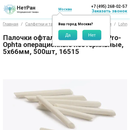
+7 (495) 268-02-57
НетРан
Москва
Заказать звонок
Медицинские товары
Главная
Салфетки и тампоны
Салфетки и повязки
Lohma
Ваш город
Москва
?
Палочки офтальмологические Pro-
Ophta операционные нестерильные,
5х66мм, 500шт, 16515