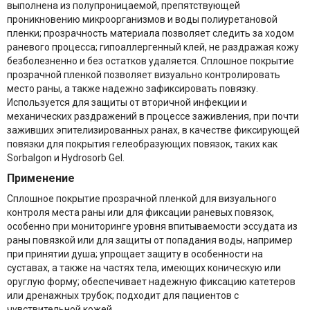
выполнена из полупроницаемой, препятствующей
проникновению микроорганизмов и воды полиуретановой
пленки; прозрачность материала позволяет следить за ходом
раневого процесса; гипоаллергенный клей, не раздражая кожу
безболезненно и без остатков удаляется. Сплошное покрытие
прозрачной пленкой позволяет визуально контролировать
место раны, а также надежно зафиксировать повязку.
Используется для защиты от вторичной инфекции и
механических раздражений в процессе заживления, при почти
заживших эпителизированных ранах, в качестве фиксирующей
повязки для покрытия гелеобразующих повязок, таких как
Sorbalgon и Hydrosorb Gel.
Применение
Сплошное покрытие прозрачной пленкой для визуального
контроля места раны или для фиксации раневых повязок,
особенно при мониторинге уровня впитываемости эссудата из
раны повязкой или для защиты от попадания воды, например
при принятии душа; упрощает защиту в особенности на
суставах, а также на частях тела, имеющих коническую или
оруглую форму; обеспечивает надежную фиксацию катетеров
или дренажных трубок; подходит для пациентов с
чувствительной кожей.