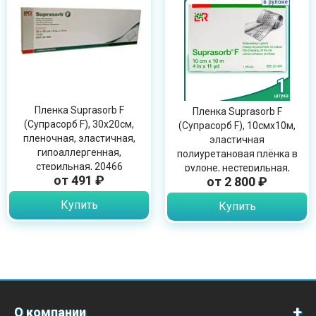
Пленка Suprasorb F
Пленка Suprasorb F
(Супрасорб F), 30х20см,
(Супрасорб F), 10смх10м,
пленочная, эластичная,
эластичная
гипоаллергенная,
полиуретановая плёнка в
стерильная, 20466
рулоне, нестерильная,
от 491 ₽
от 2 800 ₽
20468
Купить
Купить
О компании