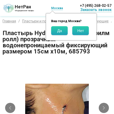
+7 (495) 268-02-57
НетРан
Москва
Заказать звонок
Медицинские товары
Главная
Пластыри и повязки
Hartmann
Фиксирующие
Ваш город
Москва
?
Пластырь Hydrofilm roll (Гидрофилм
ролл) прозрачный
водонепроницаемый фиксирующий
размером 15см х10м, 685793