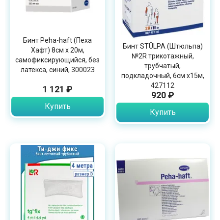
Бинт Peha-haft (Пеха
Бинт STÜLPA (Штюльпа)
Хафт) 8см х 20м,
№2R трикотажный,
самофиксирующийся, без
трубчатый,
латекса, синий, 300023
подкладочный, 6см х15м,
427112
1 121 ₽
920 ₽
Купить
Купить