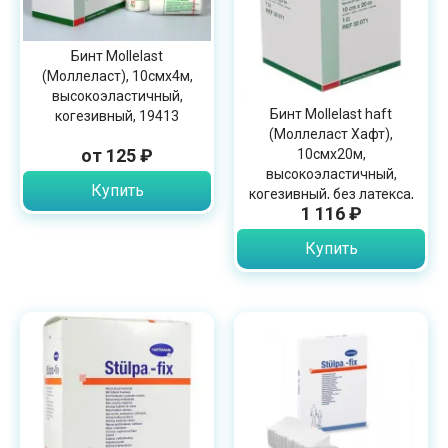
Бинт Mollelast
(Моллеласт), 10смх4м,
высокоэластичный,
Бинт Mollelast haft
когезивный, 19413
(Моллеласт Хафт),
от 125 ₽
10смх20м,
высокоэластичный,
Купить
когезивный, без латекса,
1 116 ₽
30071
Купить