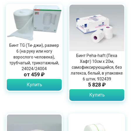
Бинт TG (Ти-джи), размер
6 (на руку или ногу
Бинт Peha-haft (Пеха
взрослого человека​),
Хафт) 10см х 20м,
трубчатый, трикотажный,
самофиксирующийся, без
24024/24004
латекса, белый, в упаковке
от 459 ₽
6 штук, 932439
5 828 ₽
Купить
Купить