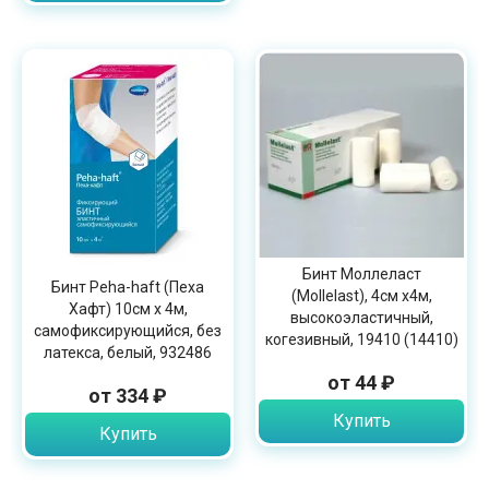
Бинт Моллеласт
Бинт Peha-haft (Пеха
(Mollelast), 4см х4м,
Хафт) 10см х 4м,
высокоэластичный,
самофиксирующийся, без
когезивный, 19410 (14410)
латекса, белый, 932486
от 44 ₽
от 334 ₽
Купить
Купить