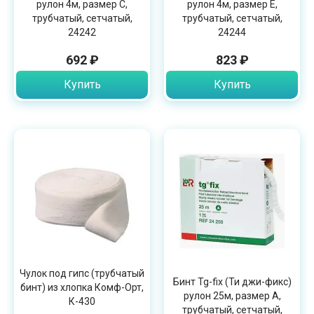
рулон 4м, размер С,
рулон 4м, размер E,
трубчатый, сетчатый,
трубчатый, сетчатый,
24242
24244
692 ₽
823 ₽
Купить
Купить
Чулок под гипс (трубчатый
Бинт Tg-fix (Ти джи-фикс)
бинт) из хлопка Комф-Орт,
рулон 25м, размер А,
К-430
трубчатый, сетчатый,