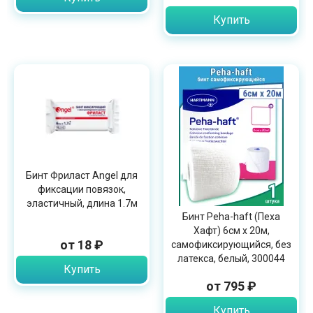
Купить
Бинт Фриласт Angel для
фиксации повязок,
эластичный, длина 1.7м
Бинт Peha-haft (Пеха
Хафт) 6см х 20м,
от 18 ₽
самофиксирующийся, без
латекса, белый, 300044
Купить
от 795 ₽
Купить