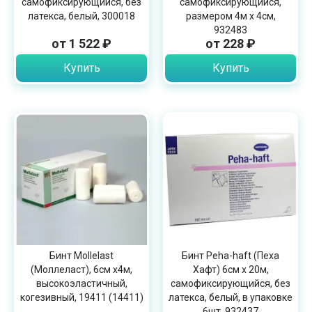
самофиксирующийся, без
самофиксирующийся,
латекса, белый, 300018
размером 4м х 4см,
932483
от 1 522 ₽
от 228 ₽
Купить
Купить
Бинт Mollelast
Бинт Peha-haft (Пеха
(Моллеласт), 6см х4м,
Хафт) 6см х 20м,
высокоэластичный,
самофиксирующийся, без
когезивный, 19411 (14411)
латекса, белый, в упаковке
6шт, 932437