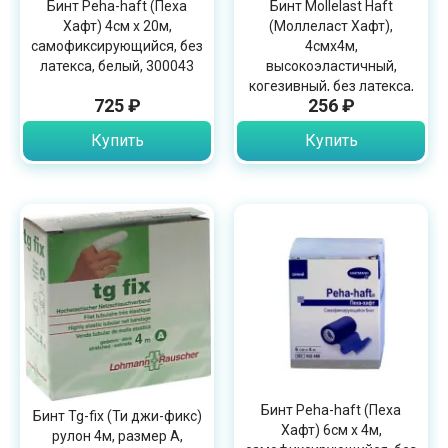
Бинт Peha-haft (Пеха
Бинт Mollelast Haft
Хафт) 4см х 20м,
(Моллеласт Хафт),
самофиксирующийся, без
4смх4м,
латекса, белый, 300043
высокоэластичный,
когезивный, без латекса,
725 ₽
256 ₽
30063
Купить
Купить
Бинт Peha-haft (Пеха
Бинт Tg-fix (Ти джи-фикс)
Хафт) 6см х 4м,
рулон 4м, размер А,