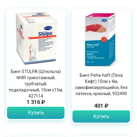
Бинт STÜLPA (Штюльпа)
Бинт Peha-haft (Пеха
№4R трикотажный,
Хафт) 10см х 4м,
трубчатый,
самофиксирующийся, без
подкладочный, 10см х15м,
латекса, красный, 932490
427114
1 316 ₽
401 ₽
Купить
Купить