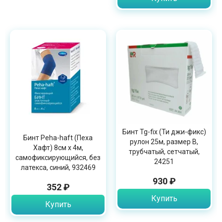
Бинт Tg-fix (Ти джи-фикс)
Бинт Peha-haft (Пеха
рулон 25м, размер В,
Хафт) 8см х 4м,
трубчатый, сетчатый,
самофиксирующийся, без
24251
латекса, синий, 932469
930 ₽
352 ₽
Купить
Купить