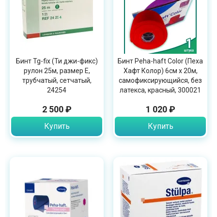
Бинт Tg-fix (Ти джи-фикс)
Бинт Peha-haft Color (Пеха
рулон 25м, размер Е,
Хафт Колор) 6см х 20м,
трубчатый, сетчатый,
самофиксирующийся, без
24254
латекса, красный, 300021
2 500 ₽
1 020 ₽
Купить
Купить