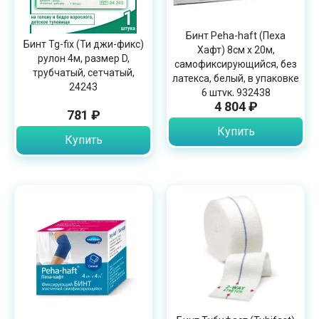
Бинт Peha-haft (Пеха
Бинт Tg-fix (Ти джи-фикс)
Хафт) 8см х 20м,
рулон 4м, размер D,
самофиксирующийся, без
трубчатый, сетчатый,
латекса, белый, в упаковке
24243
6 штук, 932438
4 804 ₽
781 ₽
Купить
Купить