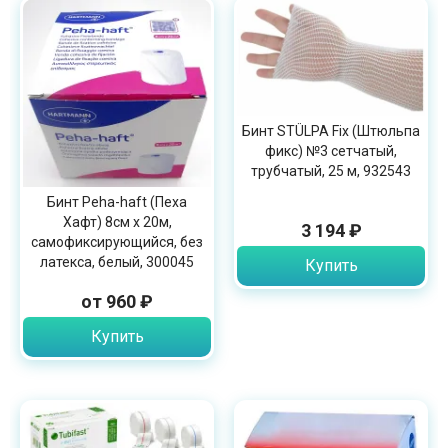
Бинт STÜLPA Fix (Штюльпа
фикс) №3 сетчатый,
трубчатый, 25 м, 932543
Бинт Peha-haft (Пеха
Хафт) 8см х 20м,
3 194 ₽
самофиксирующийся, без
латекса, белый, 300045
Купить
от 960 ₽
Купить