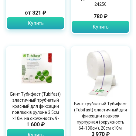
24250
от 321 ₽
780 ₽
Купить
Купить
Бинт Тубифаст (Tubifast)
эластичный трубчатый
Бинт трубчатый Тубифаст
красный для фиксации
(Tubifast) эластичный для
повязок в рулоне 3.5см
фиксации повязок
х10м, на окружность 9-
пурпурная (окружность
1 600 ₽
18см, 2434
64-130см), 20см х10м,
3 970 ₽
2444
Купить