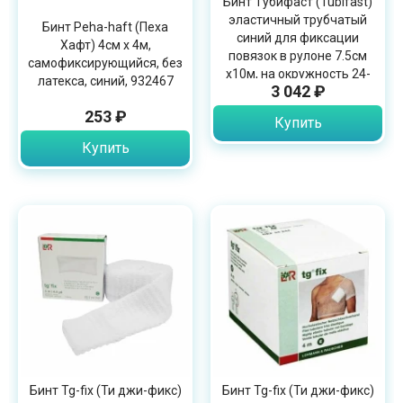
Бинт Тубифаст (Tubifast)
эластичный трубчатый
Бинт Peha-haft (Пеха
синий для фиксации
Хафт) 4см х 4м,
повязок в рулоне 7.5см
самофиксирующийся, без
х10м, на окружность 24-
латекса, синий, 932467
3 042 ₽
40см, 2438
253 ₽
Купить
Купить
Бинт Tg-fix (Ти джи-фикс)
Бинт Tg-fix (Ти джи-фикс)