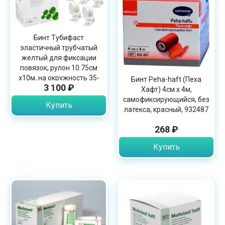
Бинт Тубифаст
эластичный трубчатый
желтый для фиксации
повязок, рулон 10.75см
х10м, на окружность 35-
Бинт Peha-haft (Пеха
3 100 ₽
64см, 2440
Хафт) 4см х 4м,
самофиксирующийся, без
Купить
латекса, красный, 932487
268 ₽
Купить