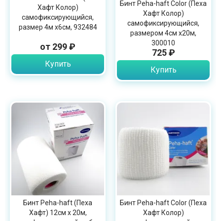
Бинт Peha-haft Color (Пеха
Хафт Колор)
Хафт Колор)
самофиксирующийся,
самофиксирующийся,
размер 4м х6см, 932484
размером 4см х20м,
300010
от 299 ₽
725 ₽
Купить
Купить
Бинт Peha-haft (Пеха
Бинт Peha-haft Color (Пеха
Хафт) 12см х 20м,
Хафт Колор)