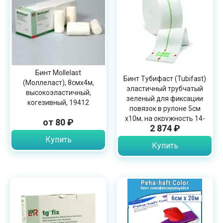
Бинт Mollelast
Бинт Тубифаст (Tubifast)
(Моллеласт), 8смх4м,
эластичный трубчатый
высокоэластичный,
зеленый для фиксации
когезивный, 19412
повязок в рулоне 5см
х10м, на окружность 14-
от 80 ₽
2 874 ₽
24см, 2436
Купить
Купить