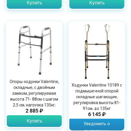
Купить
Купить
Опоры-ходунки Valentine,
Ходунки Valentine 10189 с
складные, с двойным
подмышечной опорой
замком, регулируемая
складные шагающие,
высота 71- 88см с шагом
регулировка высоты 81-
2,5 см, нагрузка 135кг,
91см, до 135кг
2 885 ₽
10184
6 145 ₽
Купить
Уведомить о