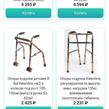
4 255 ₽
4 594 ₽
Купить
Купить
Опоры-ходунки детские R
Опоры-ходунки Valentine,
Kid Valentine на 2-х
регулируются по высоте,
колесах под рост 100-
макс. нагрузка 135кг,
130см (высота ручек 52-
алюминиевая
62см)
конструкция, габариты
2 425 ₽
2 231 ₽
51х56см, 10180