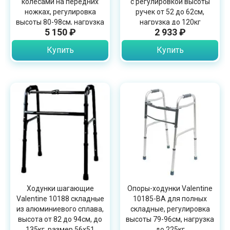
колесами на передних
с регулировкой высоты
ножках, регулировка
ручек от 52 до 62см,
высоты 80-98см, нагрузка
нагрузка до 120кг
5 150 ₽
2 933 ₽
до 100кг
Купить
Купить
Ходунки шагающие
Опоры-ходунки Valentine
Valentine 10188 складные
10185-BA для полных
из алюминиевого сплава,
складные, регулировка
высота от 82 до 94см, до
высоты 79-96см, нагрузка
135кг, размер 56х51
до 225кг