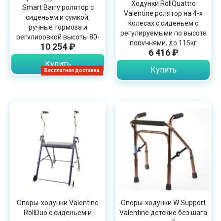
Ходунки RollQuattro
Smart Barry ролятор с
Valentine ролятор на 4-х
сиденьем и сумкой,
колесах с сиденьем с
ручные тормоза и
регулируемыми по высоте
регулировкой высоты 80-
поручнями, до 115кг
10 254 ₽
92см, до 114кг
6 416 ₽
Купить
Купить
Бесплатная доставка
Опоры-ходунки Valentine
Опоры-ходунки W Support
RollDuo с сиденьем и
Valentine детские без шага