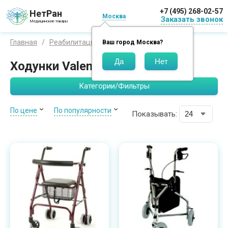
+7 (495) 268-02-57
НетРан
Москва
Заказать звонок
Медицинские товары
Valentine
Главная
Реабилитация
Ходунки
Ваш город
Москва
?
Ходунки Valentine
Категории/Фильтры
По цене
По популярности
Показывать: