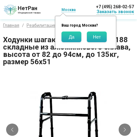
+7 (495) 268-02-57
НетРан
Москва
Заказать звонок
Медицинские товары
Главная
Реабилитация
Ходунки
Valentine
Ваш город
Москва
?
Ходунки шагающие Valentine 10188
складные из алюминиевого сплава,
высота от 82 до 94см, до 135кг,
размер 56х51