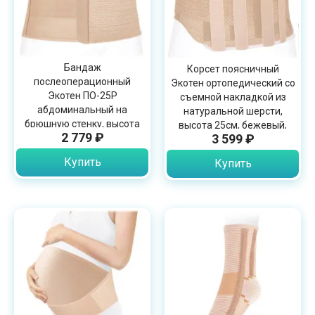
Бандаж
Корсет поясничный
послеоперационный
Экотен ортопедический со
Экотен ПО-25Р
съемной накладкой из
абдоминальный на
натуральной шерсти,
брюшную стенку, высота
высота 25см, бежевый,
2 779 ₽
3 599 ₽
25см, бежевый
ПРРС-25/2П
Купить
Купить