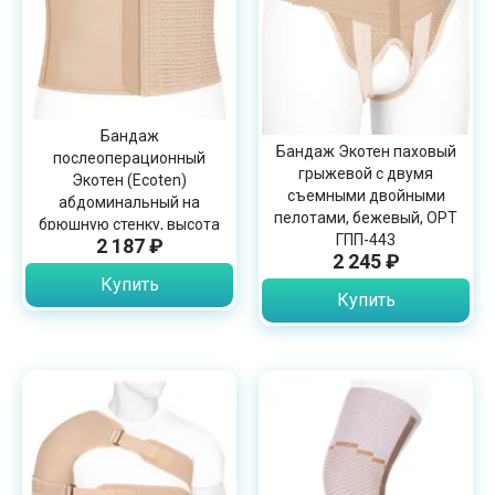
Бандаж
Бандаж Экотен паховый
послеоперационный
грыжевой с двумя
Экотен (Ecoten)
съемными двойными
абдоминальный на
пелотами, бежевый, OPT
брюшную стенку, высота
ГПП-443
2 187 ₽
20см, бежевый, ПО-20
2 245 ₽
Купить
Купить