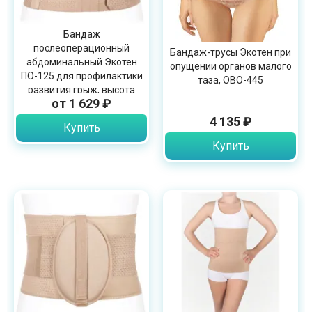
Бандаж
послеоперационный
Бандаж-трусы Экотен при
абдоминальный Экотен
опущении органов малого
ПО-125 для профилактики
таза, ОВО-445
развития грыж, высота
от 1 629 ₽
25см
4 135 ₽
Купить
Купить