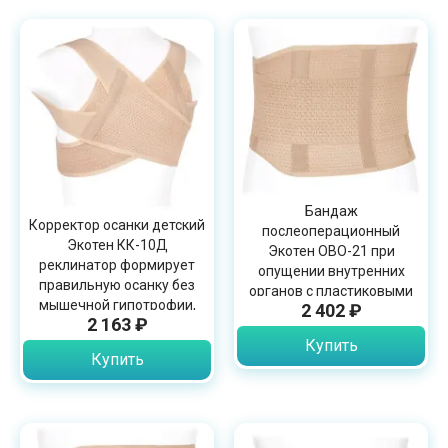
Бандаж
Корректор осанки детский
послеоперационный
Экотен КК-10Д
Экотен ОВО-21 при
реклинатор формирует
опущении внутренних
правильную осанку без
органов с пластиковыми
мышечной гипотрофии,
2 402 ₽
ребрами жесткости,
2 163 ₽
бежевый
бежевый
Купить
Купить