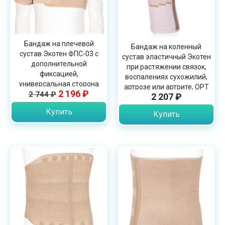
Бандаж на плечевой
Бандаж на коленный
сустав Экотен ФПС-03 с
сустав эластичный Экотен
дополнительной
при растяжении связок,
фиксацией,
воспалениях сухожилий,
универсальная сторона
артрозе или артрите, OPT
2 196 ₽
2 744 ₽
2 207 ₽
KS-E02
Купить
Купить