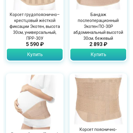
Корсет грудопояснично–
Бандаж
крестцовый жёсткой
послеоперационный
фиксации Экотен, высота
Экотен ПО-30Р
30см, универсальный,
абдоминальный высотой
ПРР-30У
30см, бежевый
5 590 ₽
2 893 ₽
Купить
Купить
Корсет пояснично-