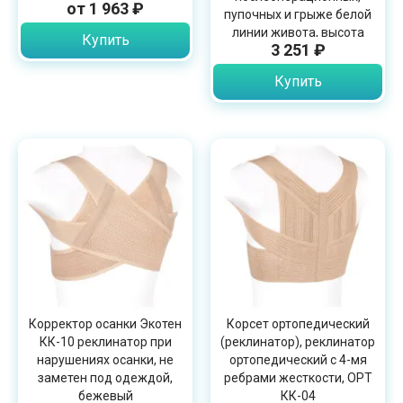
от 1 963 ₽
пупочных и грыже белой
линии живота, высота
Купить
3 251 ₽
25см, бежевый
Купить
Корректор осанки Экотен
Корсет ортопедический
КК-10 реклинатор при
(реклинатор), реклинатор
нарушениях осанки, не
ортопедический с 4-мя
заметен под одеждой,
ребрами жесткости, OPT
бежевый
КК-04