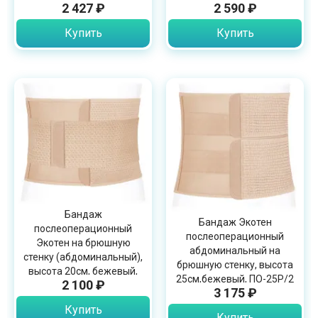
2 427 ₽
2 590 ₽
Купить
Купить
Бандаж
Бандаж Экотен
послеоперационный
послеоперационный
Экотен на брюшную
абдоминальный на
стенку (абдоминальный),
брюшную стенку, высота
высота 20см, бежевый,
25см,бежевый, ПО-25Р/2
2 100 ₽
ПО-20/1
3 175 ₽
Купить
Купить