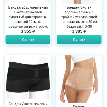
Бандаж абдоминальный
Бандаж Экотен
Экотен грыжевой
абдоминальный, с
пупочный для взрослых,
тройной утягивающей
высотой 20см, со
панелью, высота 30 см,
съемным аппликатором,
бежевый, ПО-30
3 355 ₽
3 305 ₽
бежевый, ГП-20
Купить
Купить
Бандаж Экотен паховый
Бандаж