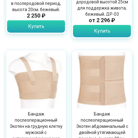
дородовой высотой 25см
в послеродовой период,
для поддержка живота,
высота 20см, бежевый,
бежевый, ДР-03
2 250 ₽
ПР-20
от 2 296 ₽
Купить
Купить
Бандаж
Бандаж
послеоперационный
послеоперационный
Экотен на грудную клетку
Экотен абдоминальный с
мужской с
двойной утягивающей