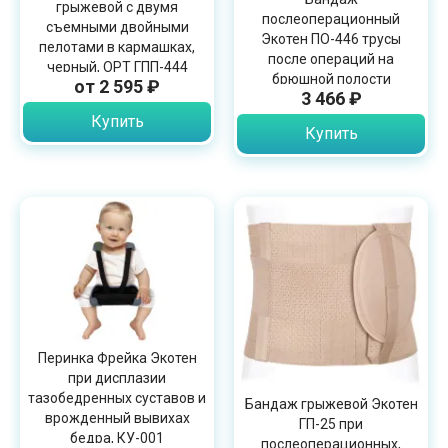
грыжевой с двумя
послеоперационный
съемными двойными
Экотен ПО-446 трусы
пелотами в кармашках,
после операций на
черный, OPT ГПП-444
брюшной полости
от 2 595 ₽
3 466 ₽
(кесарева сечения)
Купить
Купить
Перинка Фрейка Экотен
при дисплазии
тазобедренных суставов и
Бандаж грыжевой Экотен
врожденный вывихах
ГП-25 при
бедра, КУ-001
послеоперационных,