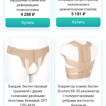
нарушении осанки или
поясничном и
деформациях
нижнегрудном отделах,
позвоночника
5 181 ₽
4 288 ₽
37см, ПРР-37У
Купить
Купить
Бандаж Экотен паховый
Корректор осанки Экотен
грыжевой с двумя
(Ecoten) КК-05 реклинатор
съемными двойными
с полиуретановыми
пелотами, бежевый, OPT
ребрами жесткости,
ГПП-443H
бежевый