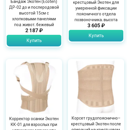
Бандаж Экотен (Ecoten)
крестцовый Экотен для
ДР-02 до и послеродовой
умеренной фиксации
высотой 15см с
поясничного отдела
хлопковыми панелями
позвоночника, высота
под живот, бежевый
3 605 ₽
30см, ПРР-130
2 187 ₽
Купить
Купить
Корсет грудопояснично–
Корректор осанки Экотен
крестцовый Экотен после
КК-01 для взрослых при
операций на крестцовом,