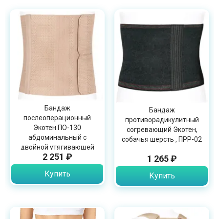
Бандаж
Бандаж
послеоперационный
противорадикулитный
Экотен ПО-130
согревающий Экотен,
абдоминальный с
собачья шерсть , ПРР-02
двойной утягивающей
2 251 ₽
панелью, высота 30см,
1 265 ₽
бежевый
Купить
Купить