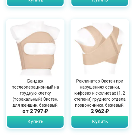
Бандаж
Реклинатор Экотен при
послеоперационный на
нарушениях осанки,
грудную клетку
кифозах и сколиозах (1, 2
(торакальный) Экотен,
степени) грудного отдела
для женщин, бежевый,
позвоночника, бежевый,
от 2 797 ₽
2 962 ₽
ПО-К4
CR-D
Купить
Купить