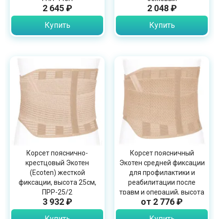
2 645 ₽
2 048 ₽
Купить
Купить
Корсет пояснично-
Корсет поясничный
крестцовый Экотен
Экотен средней фиксации
(Ecoten) жесткой
для профилактики и
фиксации, высота 25см,
реабилитации после
ПРР-25/2
травм и операций, высота
3 932 ₽
от 2 776 ₽
25см, ПРР-25/2П
Купить
Купить