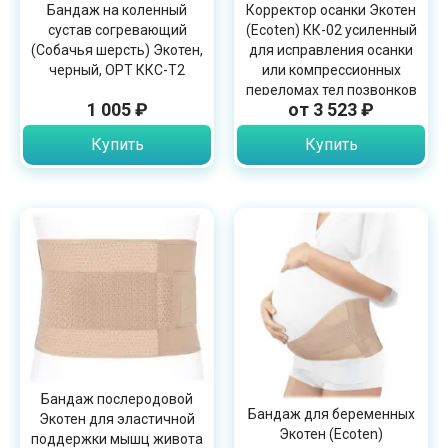
Бандаж на коленный
Корректор осанки Экотен
сустав согревающий
(Ecoten) КК-02 усиленный
(Собачья шерсть) Экотен,
для исправления осанки
черный, OPT ККС-Т2
или компрессионных
переломах тел позвонков
1 005 ₽
от 3 523 ₽
Купить
Купить
Бандаж послеродовой
Бандаж для беременных
Экотен для эластичной
Экотен (Ecoten)
поддержки мышц живота