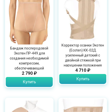
Корректор осанки Экотен
Бандаж послеродовой
(Ecoten) КК-02Д
Экотен ПР-449 для
усиленный детский с
создания необходимой
двойной стяжкой при
компрессии,
нарушении положения
обеспечивающей
4 710 ₽
позвоночника
2 790 ₽
восстановление исходной
формы
Купить
Купить