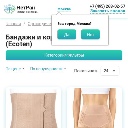
+7 (495) 268-02-57
НетРан
Москва
Заказать звонок
Медицинские товары
Экотен
Главная
Ортопедические изделия
Ваш город
Москва
?
Бандажи и корсеты Экотен
(Ecoten)
Категории/Фильтры
По цене
По популярности
Показывать: