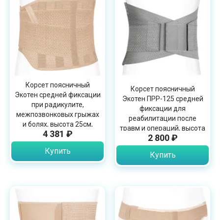
Корсет поясничный
Корсет поясничный
Экотен средней фиксации
Экотен ПРР-125 средней
при радикулите,
фиксации для
межпозвонковых грыжах
реабилитации после
и болях, высота 25см,
травм и операций, высота
4 381 ₽
ПРР-25
2 800 ₽
25см
Купить
Купить