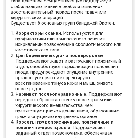
типа действия, осуществляющие поддержку и
стабилизацию тканей в реабилитационно-
восстановительный период после травм или
хирургических операций.
Существует 8 основных групп бандажей Экотен:
Корректоры осанки
. Используются для
профилактики или комплексного лечения
искривлений позвоночника сколиотического или
кифотического типа.
Для беременных до- и послеродовые
.
Поддерживают живот и разгружают поясничный
отдел, способствуют нормализации положения
плода, предупреждают опущение внутренних
органов, ускоряют и корректируют
восстановление тонуса кожи и мышц живота
после родов.
На живот послеоперационные
. Поддерживают
переднюю брюшную стенку после травм или
хирургического вмешательства, чем
препятствуют расхождению швов, образованию
грыж и опущению внутренних органов.
Корсеты грудопоясничные, поясничные и
пояснично-крестцовые
. Поддерживают
заданный отдел позвоночника, обеспечивая