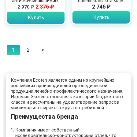
антискручивающимися
панелью, высота 30см,
2 376 ₽
2 746 ₽
2 970 ₽
вставками, ПО-К3
бежевый, ПО-30Р/2
Купить
Купить
1
2
>
Компания Ecoten является одним из крупнейших
российских производителей ортопедической
продукции лечебно-профилактического назначения.
Изделия Экотен относятся к категории бюджетного
класса и рассчитаны на удовлетворение запросов
максимально широкого круга потребителей.
Преимущества бренда
Компания имеет собственный
исследовательско-конструкторский отдел, что