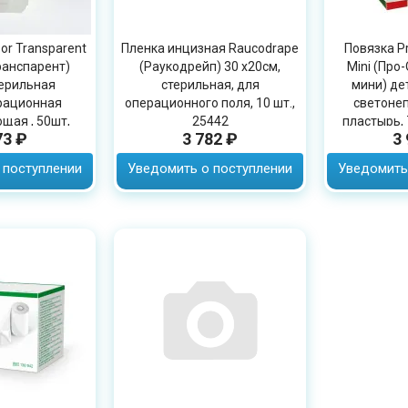
or Transparent
Пленка инцизная Raucodrape
Повязка Pr
ранспарент)
(Раукодрейп) 30 х20см,
Mini (Про
терильная
стерильная, для
мини) де
рационная
операционного поля, 10 шт.,
светоне
щая , 50шт,
25442
пластырь, 
73 ₽
3 782 ₽
3
101
 поступлении
Уведомить о поступлении
Уведомить