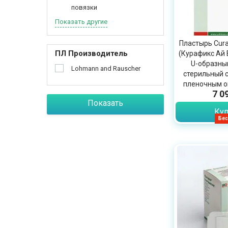
повязки
Показать другие
Пластырь Cura
ПЛ Производитель
(Курафикс Ай 
U-образны
Lohmann and Rauscher
стерильный 
пленочным ок
7 0
6,55см, 10
Показать
Куп
Бес