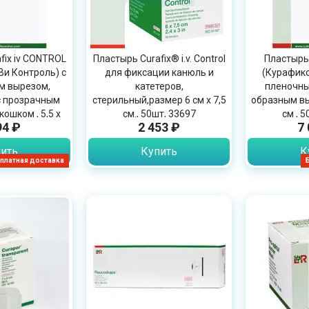
fix iv CONTROL
Пластырь Curafix® i.v. Control
Пластырь 
Ви Контроль) с
для фиксации канюль и
(Курафикс
м вырезом,
катетеров,
пленочны
с прозрачным
стерильный,размер 6 см х 7,5
образным выр
ошком , 5,5 х
см., 50шт, 33697
см , 
94 ₽
2 453 ₽
7
0шт, 31886
ить
Купить
К
платная доставка