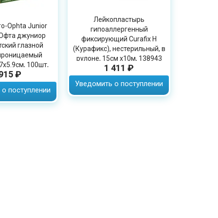
Лейкопластырь
o-Ophta Junior
гипоаллергенный
-Офта джуниор
фиксирующий Curafix H
тский глазной
(Курафикс), нестерильный, в
проницаемый
рулоне, 15см х10м, 138943
7х5.9см, 100шт,
1 411 ₽
 915 ₽
16842
Уведомить о поступлении
 о поступлении