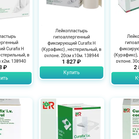
Лейкопластырь
ластырь
Лейк
гипоаллергенный
ергенный
гипоа
фиксирующий Curafix H
й Curafix H
фиксирую
(Курафикс) , нестерильный, в
естерильный, в
(Курафикс),
рулоне, 20см х10м, 138944
1 827 ₽
 х2м, 138940
рулоне, 30
8 ₽
2
Купить
ить
К