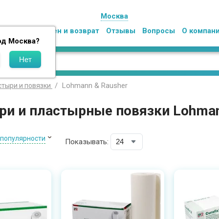
Москва
Оплата
Обмен и возврат
Отзывы
Вопросы
О компан
од
Москва
?
Lohmann & Rausher
стыри и повязки
ри и пластырные повязки Lohman
 популярности
Показывать: