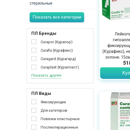
стерильные
Показать все категории
ПЛ Бренды
Лейкоп
гипоалл
Curapor (Курапор)
фиксирующи
Curafix (Курафикс)
(Курафикс), н
рулоне, 15см
Curagard (Курагард)
51
Curaplast (Курапласт)
Куп
Показать другие
ПЛ Виды
Фиксирующие
Для катетеров
Повязки пластырные
Послеоперационные