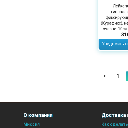
Лейкоп
гипоалл
фиксирующи
(Курафикс), н
рулоне, 10см
81
Уведомить о
<
1
О компании
Доставка 
Миссия
Как сделать