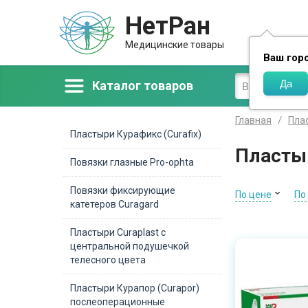
НетРан
Доставка
Медицинские товары
Ваш гор
Каталог товаров
Главная
Пла
Пластыри Курафикс (Curafix)
Пласты
Повязки глазные Pro-ophta
Повязки фиксирующие
По цене
По
катетеров Curagard
Пластыри Curaplast с
центральной подушечкой
телесного цвета
Пластыри Курапор (Curapor)
послеоперационные