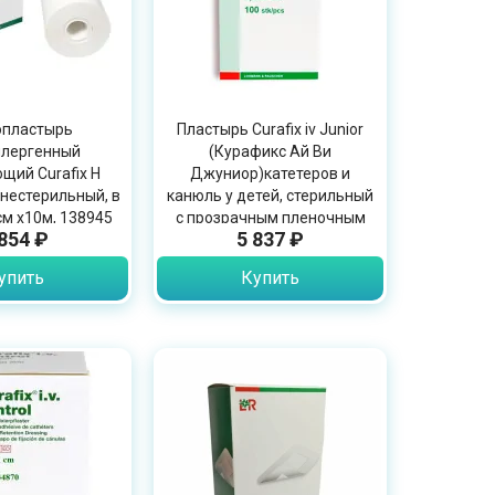
опластырь
Пластырь Curafix iv Junior
ллергенный
(Курафикс Ай Ви
щий Curafix H
Джуниор)катетеров и
 нестерильный, в
канюль у детей, стерильный
см х10м, 138945
с прозрачным пленочным
 854 ₽
5 837 ₽
окошком , 4,3 х 5см, 100шт,
31883
упить
Купить