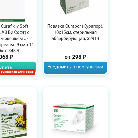
Curafix iv Soft
Повязка Curapor (Курапор),
 Ай Ви Софт) с
10х15см, стерильная
м окошком U-
абсорбирующая, 32914
езом , 9 см х 11
50шт, 34870
 068 ₽
от 298 ₽
Уведомить о поступлении
упить
Бесплатная доставка