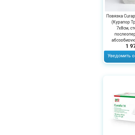
Повязка Curap
(Курапор Т
7х8см, с
послеопе
абсорбирую
1 9
13
Уведомить о