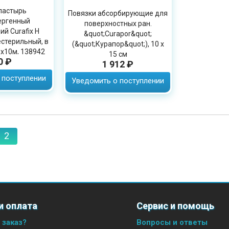
ластырь
Повязки абсорбирующие для
ергенный
поверхностных ран.
й Curafix H
&quot;Curapor&quot;
естерильный, в
(&quot;Курапор&quot;), 10 х
 х10м, 138942
15 см
0 ₽
1 912 ₽
 поступлении
Уведомить о поступлении
2
и оплата
Сервис и помощь
 заказ?
Вопросы и ответы