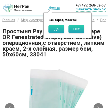
+7 (495) 268-02-57
НетРан
Москва
Заказать звонок
Медицинские товары
Главная
Мед учреждения
Простыни хирургические
Про
Ваш город
Москва
?
Простыня Раукодрейп (Raucodrape
OR Fenestrated Drape, self-adhesive)
операционная,с отверстием, липким
краем, 2-х слойная, размер 6см,
50х60см, 33041