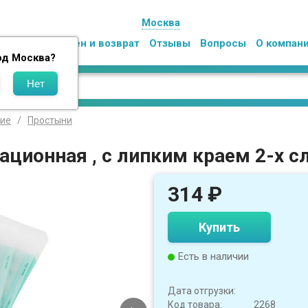
Москва
Оплата
Обмен и возврат
Отзывы
Вопросы
О компан
од
Москва
?
кие
Простыни
ционная , с липким краем 2-х с
314
₽
Купить
Есть в наличии
Дата отгрузки:
Код товара:
2268