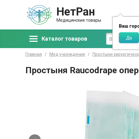
НетРан
Доставка
Медицинские товары
Ваш гор
Каталог товаров
Главная
Мед учреждения
Простыни хирургичес
Простыня Raucodrape опера