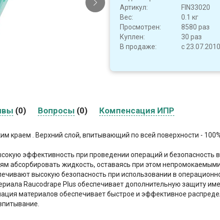
Артикул:
FIN33020
Вес:
0.1 кг
Просмотрен:
8580 раз
Куплен:
30 раз
В продаже:
с 23.07.201
ывы
(0)
Вопросы
(0)
Компенсация ИПР
им краем . Верхний слой, впитывающий по всей поверхности - 100
сокую эффективность при проведении операций и безопасность в
иям абсорбировать жидкость, оставаясь при этом непромокаемыми
спечивают высокую безопасность при использовании в операционн
риала Raucodrape Plus обеспечивает дополнительную защиту именн
ция материалов обеспечивает быстрое и эффективное распределе
впитывание.