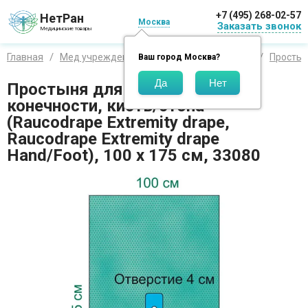
+7 (495) 268-02-57
НетРан
Москва
Заказать звонок
Медицинские товары
Главная
Мед учреждения
Операционное белье
Простын
Ваш город
Москва
?
Простыня для операции на
конечности, кисть/стопа
(Raucodrape Extremity drape,
Raucodrape Extremity drape
Hand/Foot), 100 х 175 см, 33080