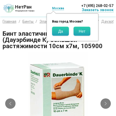
+7 (495) 268-02-57
НетРан
Москва
Заказать звонок
Медицинские товары
Главная
Бинты
Эластичные
Ломан и Раушер
Дауэрби
Ваш город
Москва
?
Бинт эластичный Dauerbinde K
(Дауэрбинде К) большой
растяжимости 10см х7м, 105900