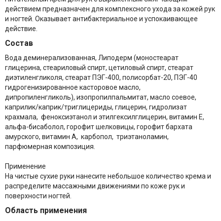
действием предназначен для комплексного ухода за кожей рук
и ногтей. Оказывает антибактериальное и успокаивающее
действие.
Состав
Вода деминерализованная, Липодерм (моностеарат
глицерина, стеариловый спирт, цетиловый спирт, стеарат
диэтиленгликоля, стеарат ПЭГ-400, полисорбат-20, ПЭГ-40
гидрогенизированное касторовое масло,
дипропиленгликоль), изопропилпальмитат, масло соевое,
каприлик/каприк/триглицериды, глицерин, гидролизат
крахмала, феноксиэтанол и этилгексилглицерин, витамин Е,
альфа-бисаболол, горофит шелковицы, горофит бархата
амурского, витамин А, карбопол, триэтаноламин,
парфюмерная композиция.
Применение
На чистые сухие руки нанесите небольшое количество крема и
распределите массажными движениями по коже рук и
поверхности ногтей.
Область применения