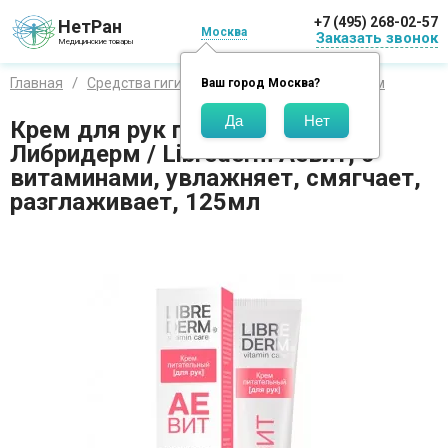
+7 (495) 268-02-57
НетРан
Москва
Заказать звонок
Медицинские товары
Главная
Средства гигиены
Бренды
Либридерм
Ваш город
Москва
?
Крем для рук питательный
Либридерм / Librederm Аевит, с
витаминами, увлажняет, смягчает,
разглаживает, 125мл