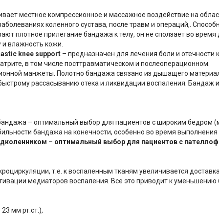
чивает местное компрессионное и массажное воздействие на облас
заболеваниях коленного сустава, после травм и операций,. Спосо
ют плотное прилегание бандажа к телу, он не сползает во время
и влажность кожи.
lastic knee support
– предназначен для лечения боли и отечности 
риатрите, в том числе посттравматическом и послеоперационном.
ионной манжеты. Полотно бандажа связано из дышащего материал
быстрому рассасыванию отека и ликвидации воспаления. Бандаж и
бандажа – оптимальный выбор для пациентов с широким бедром (м
льности бандажа на конечности, особенно во время выполнения 
коленником – оптимальный выбор для пациентов с пателлоф
оциркуляции, т.е. к воспаленным тканям увеличивается доставка
тивации медиаторов воспаления. Все это приводит к уменьшению 
3 мм рт.ст.),