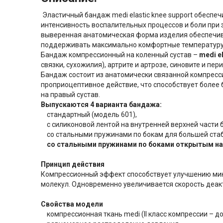
Эластичный бандаж medi elastic knee support обеспе
интенсивность воспалительных процессов и боли при 
выверенная анатомическая форма изделия обеспечива
поддерживать максимально комфортные температуру 
Бандаж компрессионный на коленный сустав –
medi e
связки, сухожилия), артрите и артрозе, синовите и пе
Бандаж состоит из анатомически связанной компресс
проприоцептивное действие, что способствует более 
на правый сустав.
Выпускаются 4 варианта бандажа:
стандартный (модель 601),
с силиконовой лентой на внутренней верхней части 
со стальными пружинами по бокам для большей стаби
со стальными пружинами по боками открытым над
Принцип действия
Компрессионный эффект способствует улучшению микр
молекул. Одновременно увеличивается скорость деак
Свойства модели
компрессионная ткань medi (II класс компрессии – до 2