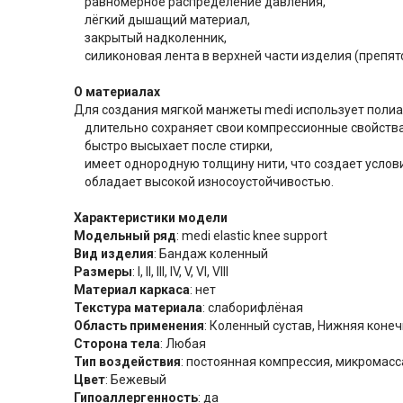
равномерное распределение давления,
лёгкий дышащий материал,
закрытый надколенник,
силиконовая лента в верхней части изделия (препят
О материалах
Для создания мягкой манжеты medi использует полиами
длительно сохраняет свои компрессионные свойства
быстро высыхает после стирки,
имеет однородную толщину нити, что создает услов
обладает высокой износоустойчивостью.
Характеристики модели
Модельный ряд
: medi elastic knee support
Вид изделия
: Бандаж коленный
Размеры
: I, II, III, IV, V, VI, VIII
Материал каркаса
: нет
Текстура материала
: слаборифлёная
Область применения
: Коленный сустав, Нижняя коне
Сторона тела
: Любая
Тип воздействия
: постоянная компрессия, микромасс
Цвет
: Бежевый
Гипоаллергенность
: да