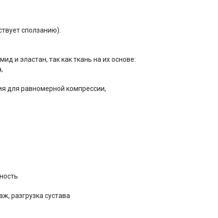
ствует сползанию).
д и эластан, так как ткань на их основе:
,
ия для равномерной компрессии,
чность
аж, разгрузка сустава