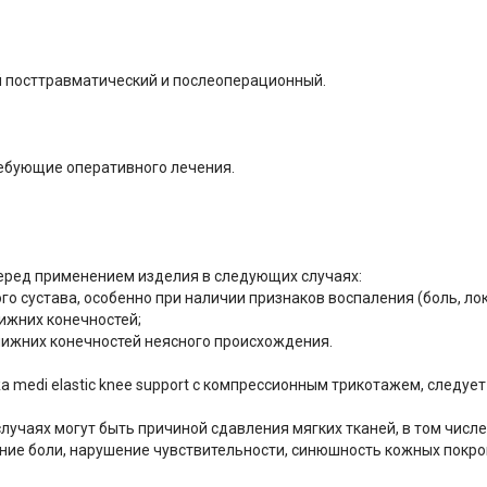
й посттравматический и послеоперационный.
ебующие оперативного лечения.
еред применением изделия в следующих случаях:
 сустава, особенно при наличии признаков воспаления (боль, лок
ижних конечностей;
ижних конечностей неясного происхождения.
medi elastic knee support с компрессионным трикотажем, следуе
лучаях могут быть причиной сдавления мягких тканей, в том числе
ие боли, нарушение чувствительности, синюшность кожных покров