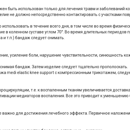
лжен быть использован только для лечения травм и заболеваний ко
елие не должно непосредственно контактировать с участками по
спользовать в течение всего дня, в том числе во время физически
е в коленном суставе углом 70°. Во время длительных периодов п
 и т.п.) бандаж следует снимать.
ие, усиление боли, нарушение чувствительности, синюшность кож
снимая бандаж. Затем изделие следует тщательно прополоскать.
medi elastic knee support с компрессионным трикотажем, следу
оциркуляции, т.е. к воспаленным тканям увеличивается доставка
тивации медиаторов воспаления. Все это приводит к уменьшению 
е важно для достижения лечебного эффекта. Первичное наложени