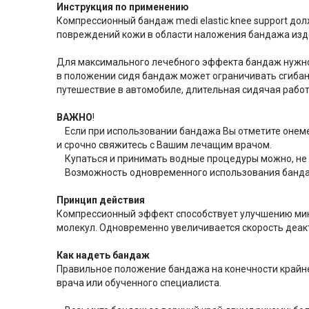
Инструкция по применению
Компрессионный бандаж medi elastic knee support до
повреждений кожи в области наложения бандажа изд
Для максимального лечебного эффекта бандаж нужно и
в положении сидя бандаж может ограничивать сгибани
путешествие в автомобиле, длительная сидячая работа
ВАЖНО
!
Если при использовании бандажа Вы отметите онемен
и срочно свяжитесь с Вашим лечащим врачом.
Купаться и принимать водные процедуры можно, не 
Возможность одновременного использования бандажа 
Принцип действия
Компрессионный эффект способствует улучшению микр
молекул. Одновременно увеличивается скорость деак
Как надеть бандаж
Правильное положение бандажа на конечности крайн
врача или обученного специалиста.