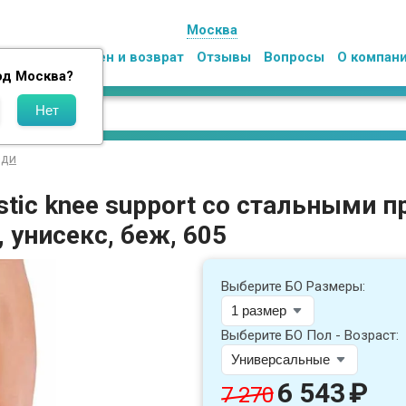
Москва
Оплата
Обмен и возврат
Отзывы
Вопросы
О компан
од
Москва
?
еди
stic knee support со стальными 
унисекс, беж, 605
Выберите БО Размеры:
Выберите БО Пол - Возраст:
6 543
₽
7 270