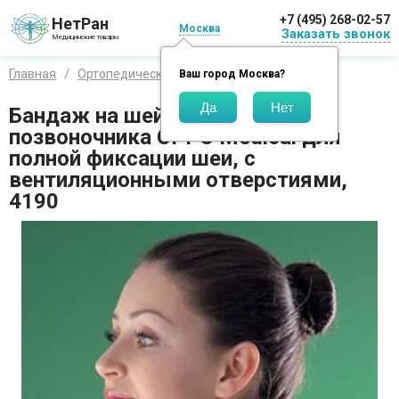
+7 (495) 268-02-57
НетРан
Москва
Заказать звонок
Медицинские товары
Главная
Ортопедические изделия
Оппо Медикал
Ваш город
Москва
?
Бандаж на шейный отдел
позвоночника OPPO Medical для
полной фиксации шеи, с
вентиляционными отверстиями,
4190