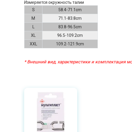
Измеряется окружность талии
S
58.4-71.1cm
M
71.1-83.8cm
L
83.8-96.5cm
XL
96.5-109.2cm
XXL
109.2-121.9cm
* Внешний вид, характеристики и комплектация 