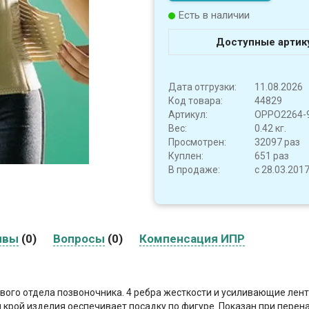
Есть в наличии
Доступные артик
Дата отгрузки:
11.08.2026
Код товара:
44829
Артикул:
OPPO2264-9
Вес:
0.42 кг.
Просмотрен:
32097 раз
Куплен:
651 раз
В продаже:
с 28.03.201
ывы
(0)
Вопросы
(0)
Компенсация ИПР
го отдела позвоночника. 4 ребра жесткости и усиливающие лент
крой изделия оеспечивает посадку по фигуре. Показан при перен