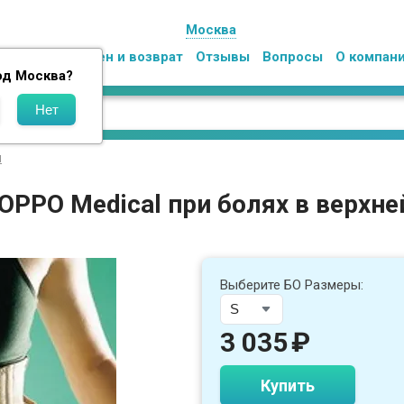
Москва
Оплата
Обмен и возврат
Отзывы
Вопросы
О компан
од
Москва
?
л
PPO Medical при болях в верхне
Выберите БО Размеры:
3 035
₽
Купить