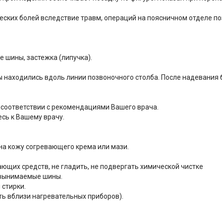
ских болей вследствие травм, операций на поясничном отделе по
е шины, застежка (липучка).
аходились вдоль линии позвоночного столба. После надевания б
соответствии с рекомендациями Вашего врача.
сь к Вашему врачу.
на кожу согревающего крема или мази.
ающих средств, не гладить, не подвергать химической чистке
е вынимаемые шины.
стирки.
ть вблизи нагревательных приборов).