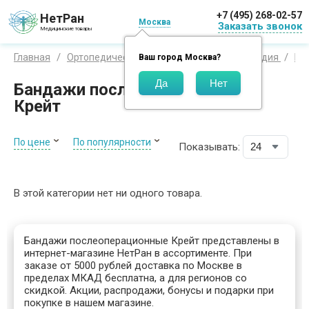
+7 (495) 268-02-57
НетРан
Москва
Заказать звонок
Медицинские товары
Главная
Ортопедические изделия
Крейт ортопедия
Ба
Ваш город
Москва
?
Бандажи послеоперационные
Крейт
По цене
По популярности
Показывать:
В этой категории нет ни одного товара.
Бандажи послеоперационные Крейт представлены в
интернет-магазине НетРан в ассортименте. При
заказе от 5000 рублей доставка по Москве в
пределах МКАД бесплатна, а для регионов со
скидкой. Акции, распродажи, бонусы и подарки при
покупке в нашем магазине.