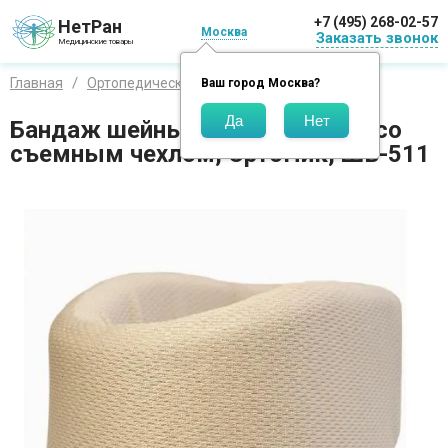
+7 (495) 268-02-57
НетРан
Москва
Заказать звонок
Медицинские товары
Главная
Ортопедические изделия
Орто
Ваш город
Москва
?
Бандаж шейный для взрослых со
съемным чехлом, ОртоНик, ШВ-511