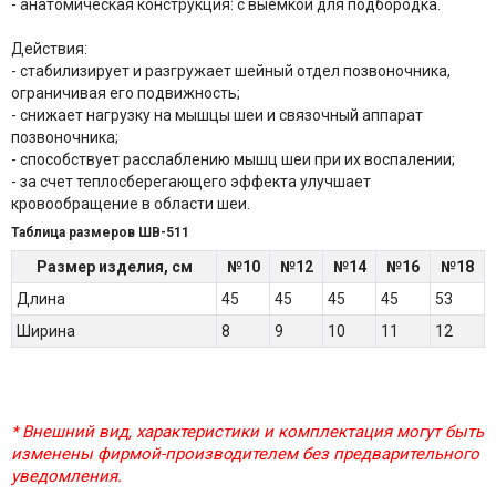
- анатомическая конструкция: с выемкой для подбородка.
Действия:
- стабилизирует и разгружает шейный отдел позвоночника,
ограничивая его подвижность;
- снижает нагрузку на мышцы шеи и связочный аппарат
позвоночника;
- способствует расслаблению мышц шеи при их воспалении;
- за счет теплосберегающего эффекта улучшает
кровообращение в области шеи.
Таблица размеров ШВ-511
Размер изделия, см
№10
№12
№14
№16
№18
Длина
45
45
45
45
53
Ширина
8
9
10
11
12
* Внешний вид, характеристики и комплектация могут быть
изменены фирмой-производителем без предварительного
уведомления.