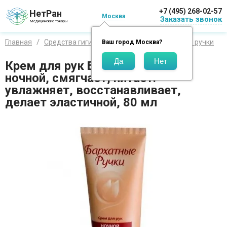
+7 (495) 268-02-57
НетРан
Москва
Заказать звонок
Медицинские товары
Главная
Средства гигиены
Бренды
Бархатные ручки
Ваш город
Москва
?
Крем для рук Бархатные ручки
ночной, смягчает, питает.
увлажняет, восстанавливает,
делает эластичной, 80 мл